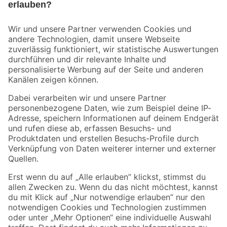
Bleib auf dem Laufenden mit unserem Newsletter
Der toom Newsletter: Keine Angebote und Aktionen mehr verpassen!
Zur Newsletter Anmeldung
Folge uns
Zahlungsarten
Versandarten
Sicher einkaufen
Jetzt die toom-App herunterladen