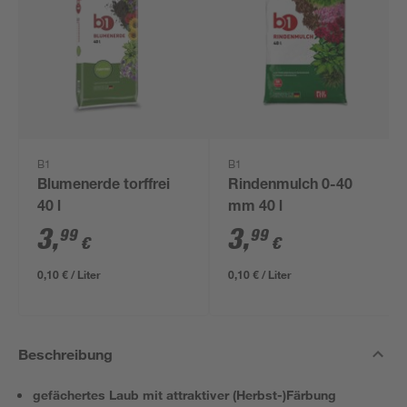
B1
B1
Blumenerde torffrei
Rindenmulch 0-40
40 l
mm 40 l
3
,
3
,
99
99
€
€
0,10 € / Liter
0,10 € / Liter
Beschreibung
gefächertes Laub mit attraktiver (Herbst-)Färbung