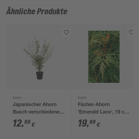
Ähnliche Produkte
toom
toom
Japanischer Ahorn
Fächer-Ahorn
Busch verschiedene
'Emerald Lace', 19 cm
Sorten 15 cm Topf
Topf
12
,
19
,
99
99
€
€