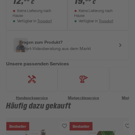
12
,
19
,
€
€
Keine Lieferung nach
Keine Lieferung nach
Hause
Hause
Troisdorf
Troisdorf
Verfügbar in
Verfügbar in
Fragen zum Produkt?
Sofort-Videoberatung aus dem Markt
Unsere passenden Services
Handwerksservice
Mietgeräteservice
Miettra
Häufig dazu gekauft
Bestseller
Bestseller