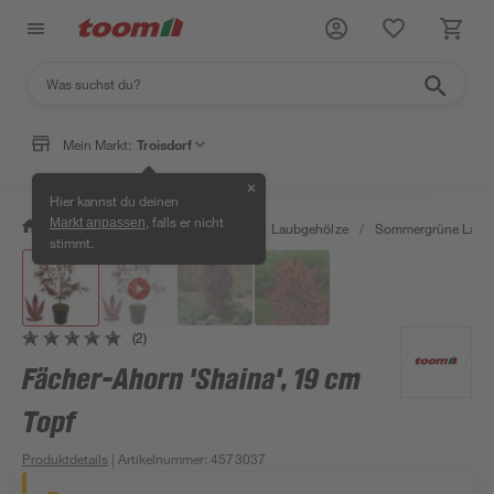
Mein Markt:
Troisdorf
✕
Hier kannst du deinen
, falls er nicht
Markt anpassen
/
Garten & Freizeit
/
Pflanzen
/
Laubgehölze
/
Sommergrüne Laub
stimmt.
(2)
Fächer-Ahorn 'Shaina', 19 cm
Topf
Produktdetails
| Artikelnummer
:
4573037