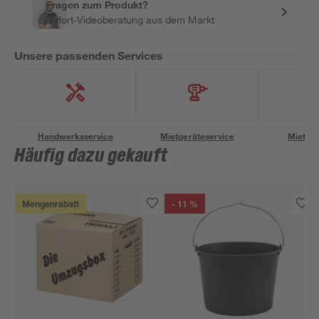
Fragen zum Produkt?
Sofort-Videoberatung aus dem Markt
Unsere passenden Services
Handwerksservice
Mietgeräteservice
Miettra
Häufig dazu gekauft
Mengenrabatt
- 11 %