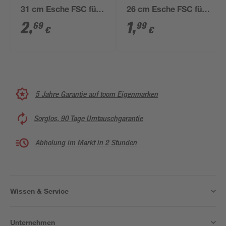
31 cm Esche FSC für
26 cm Esche FSC für
bis 400 g
bis 100 g
2
,
1
,
69
99
€
€
5 Jahre Garantie auf toom Eigenmarken
Sorglos, 90 Tage Umtauschgarantie
Abholung im Markt in 2 Stunden
Wissen & Service
Unternehmen