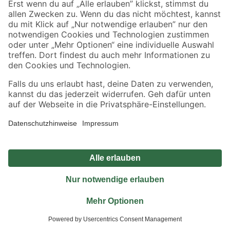
Jetzt die toom-App herunterladen
Alle Preisangaben in EUR inkl. gesetzl. MwSt.. Die dargestellten Angebote sind unter
Umständen nicht in allen Märkten verfügbar. Die angegebenen Verfügbarkeiten beziehen
sich auf den unter "Mein Markt" ausgewählten toom Baumarkt. Alle Angebote und
Produkte nur solange der Vorrat reicht.
*Paketversand ab 59 € versandkostenfrei, gilt nicht für Artikel mit Speditionsversand, hier
fallen zusätzliche Versandkosten an.
Datenschutz
Privatsphäre
Impressum
AGB
Nutzungsbedingungen
Widerrufsrecht
Vertrag widerrufen
Barrierefreiheit
© 2026 toom Baumarkt GmbH