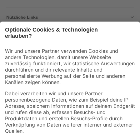
Nützliche Links
Bleib auf dem Laufenden mit unserem Newsletter
Der toom Newsletter: Keine Angebote und Aktionen mehr verpassen!
Zur Newsletter Anmeldung
Folge uns
Zahlungsarten
Versandarten
Sicher einkaufen