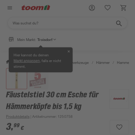
Mein Markt:
Troisdorf
✕
Hier kannst du deinen
, falls er nicht
Markt anpassen
/
Werkstatt & Maschinen
/
Handwerkzeuge
/
Hämmer
/
Hammersti
stimmt.
Fäustelstiel 30 cm Esche für
Hämmerköpfe bis 1,5 kg
Produktdetails
| Artikelnummer
:
1250758
3
,
99
€