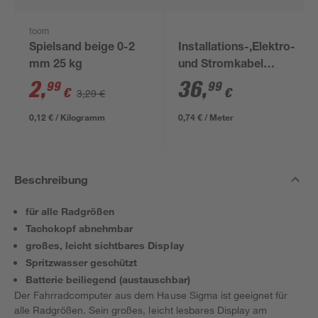
toom
Spielsand beige 0-2
Installations-,Elektro-
mm 25 kg
und Stromkabel
NYM-J 3x1,5mm² 50
2
,
36
,
99
99
€
€
3,29 €
m
0,12 € / Kilogramm
0,74 € / Meter
Beschreibung
für alle Radgrößen
Tachokopf abnehmbar
großes, leicht sichtbares Display
Spritzwasser geschützt
Batterie beiliegend (austauschbar)
Der Fahrradcomputer aus dem Hause Sigma ist geeignet für
alle Radgrößen. Sein großes, leicht lesbares Display am