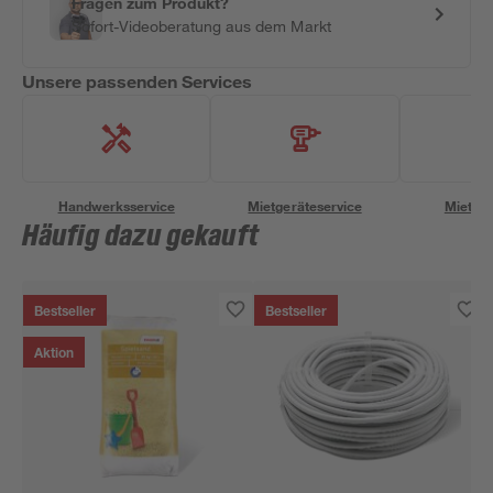
Fragen zum Produkt?
Sofort-Videoberatung aus dem Markt
Unsere passenden Services
Handwerksservice
Mietgeräteservice
Miettra
Häufig dazu gekauft
Bestseller
Bestseller
Aktion