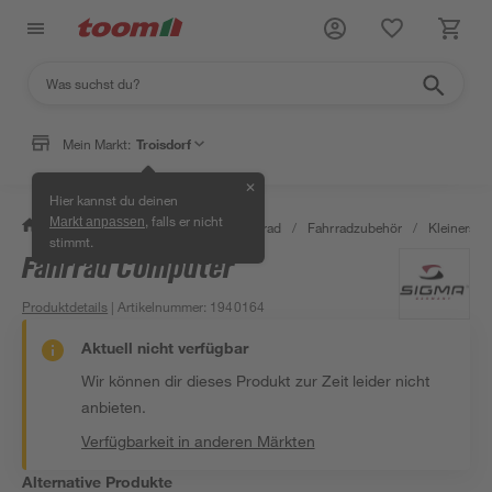
Mein Markt:
Troisdorf
✕
Hier kannst du deinen
, falls er nicht
Markt anpassen
/
Garten & Freizeit
/
Auto & Fahrrad
/
Fahrradzubehör
/
Kleinersat
stimmt.
Fahrrad Computer
Produktdetails
| Artikelnummer
:
1940164
Aktuell nicht verfügbar
Wir können dir dieses Produkt zur Zeit leider nicht
anbieten.
Verfügbarkeit in anderen Märkten
Alternative Produkte