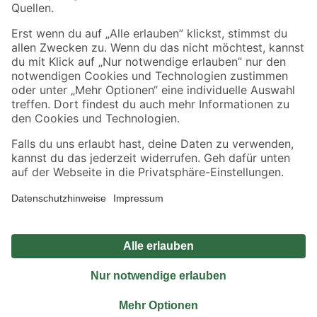
Sicher einkaufen
Jetzt die toom-App herunterladen
Alle Preisangaben in EUR inkl. gesetzl. MwSt.. Die dargestellten Angebote sind unter
Umständen nicht in allen Märkten verfügbar. Die angegebenen Verfügbarkeiten beziehen
sich auf den unter "Mein Markt" ausgewählten toom Baumarkt. Alle Angebote und
Produkte nur solange der Vorrat reicht.
*Paketversand ab 59 € versandkostenfrei, gilt nicht für Artikel mit Speditionsversand, hier
fallen zusätzliche Versandkosten an.
Datenschutz
Privatsphäre
Impressum
AGB
Nutzungsbedingungen
Widerrufsrecht
Vertrag widerrufen
Barrierefreiheit
© 2026 toom Baumarkt GmbH