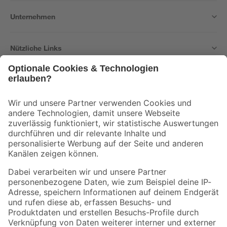
Unternehmen
Nützliche Links
Bleib auf dem Laufenden mit unserem Newsletter
Der toom Newsletter: Keine Angebote und Aktionen mehr verpassen!
Zur Newsletter Anmeldung
Folge uns
Zahlungsarten
Versandarten