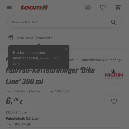
Mein Markt:
Troisdorf
✕
Hier kannst du deinen
, falls er nicht
Markt anpassen
/
Garten & Freizeit
/
Auto & Fahrrad
/
Autozubehör & Autopflege
/
stimmt.
Fahrrad-Kettenreiniger 'Bike
Line' 300 ml
Produktdetails
| Artikelnummer
:
1940334
6
,
79
€
22,63 € / Liter
Paketinhalt:
0,3 Liter
inkl. 19% MwSt.