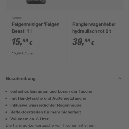
Sonax
Felgenreiniger 'Felgen
Rangierwagenheber
Beast' 1 l
hydraulisch rot 2 t
15
,
39
,
99
99
€
€
15,99 € / Liter
Beschreibung
einfaches Einrasten und Lösen der Tasche
mit Handytasche und Außennetztasche
inklusive wasserdichter Regenhaube
Reflektorstreifen für mehr Sicherheit
Volumen: ca. 8 Liter
Die Fahrrad-Lenkertasche von Fischer mit einem