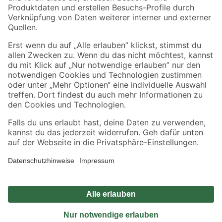
Sicher einkaufen
Jetzt die toom-App herunterladen
Alle Preisangaben in EUR inkl. gesetzl. MwSt.. Die dargestellten Angebote sind unter
Umständen nicht in allen Märkten verfügbar. Die angegebenen Verfügbarkeiten beziehen
sich auf den unter "Mein Markt" ausgewählten toom Baumarkt. Alle Angebote und
Produkte nur solange der Vorrat reicht.
*Paketversand ab 59 € versandkostenfrei, gilt nicht für Artikel mit Speditionsversand, hier
fallen zusätzliche Versandkosten an.
Datenschutz
Privatsphäre
Impressum
AGB
Nutzungsbedingungen
Widerrufsrecht
Vertrag widerrufen
Barrierefreiheit