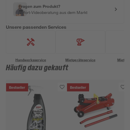
Fragen zum Produkt?
Sofort-Videoberatung aus dem Markt
Unsere passenden Services
Handwerksservice
Mietgeräteservice
Miettra
Häufig dazu gekauft
Bestseller
Bestseller