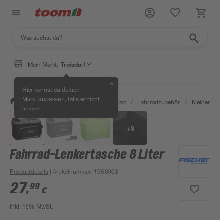
Mein Markt:
Troisdorf
✕
Hier kannst du deinen
, falls er nicht
Markt anpassen
/
Garten & Freizeit
/
Auto & Fahrrad
/
Fahrradzubehör
/
Kleinersat
stimmt.
+
3
Fahrrad-Lenkertasche 8 Liter
Produktdetails
| Artikelnummer
:
1960063
27
,
99
€
inkl. 19% MwSt.