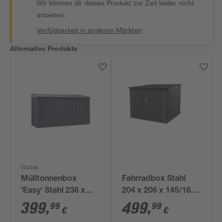
Wir können dir dieses Produkt zur Zeit leider nicht
anbieten.
Verfügbarkeit in anderen Märkten
Alternative Produkte
Globel
Mülltonnenbox
Fahrradbox Stahl
'Easy' Stahl 236 x
204 x 206 x 145/163
101 x 131,5 cm
cm
399
,
499
,
99
99
€
€