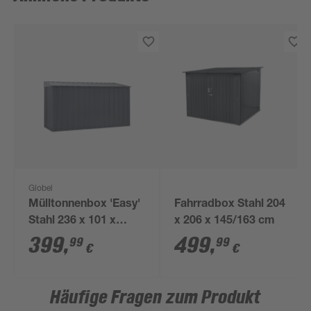
Globel
Mülltonnenbox 'Easy'
Fahrradbox Stahl 204
Stahl 236 x 101 x
x 206 x 145/163 cm
131,5 cm
399
,
499
,
99
99
€
€
Häufige Fragen zum Produkt