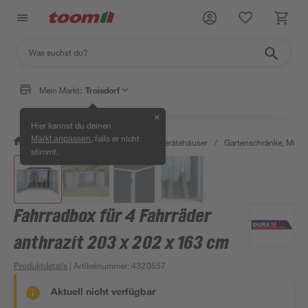
Mein Markt:
Troisdorf
✕
Hier kannst du deinen
, falls er nicht
Markt anpassen
/
Garten & Freizeit
/
Garten- & Gerätehäuser
/
Gartenschränke, Müll
stimmt.
Fahrradbox für 4 Fahrräder
anthrazit 203 x 202 x 163 cm
Produktdetails
| Artikelnummer
:
4320557
Aktuell nicht verfügbar