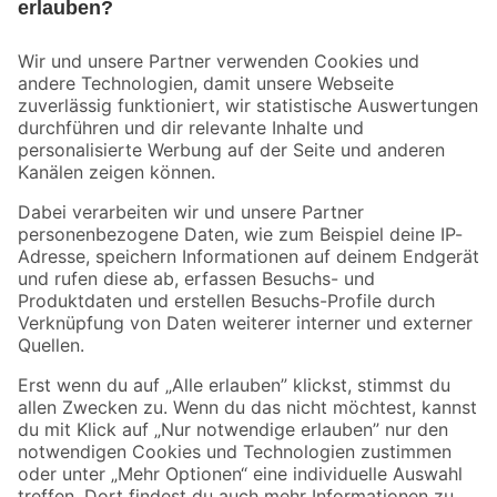
Bleib auf dem Laufenden mit unserem Newsletter
Der toom Newsletter: Keine Angebote und Aktionen mehr verpassen!
Zur Newsletter Anmeldung
Folge uns
Zahlungsarten
Versandarten
Sicher einkaufen
Jetzt die toom-App herunterladen