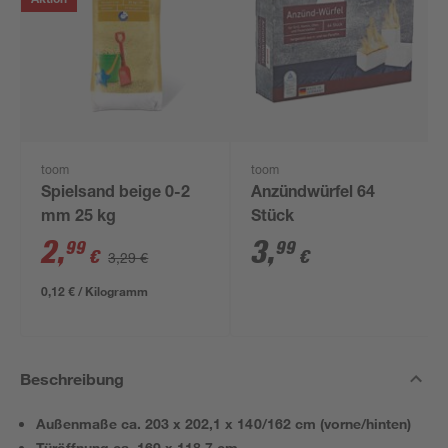
Aktion
toom
toom
Spielsand beige 0-2
Anzündwürfel 64
mm 25 kg
Stück
2
,
3
,
99
99
€
€
3,29 €
0,12 € / Kilogramm
Beschreibung
Außenmaße ca. 203 x 202,1 x 140/162 cm (vorne/hinten)
Türöffnung ca. 169 x 118,7 cm