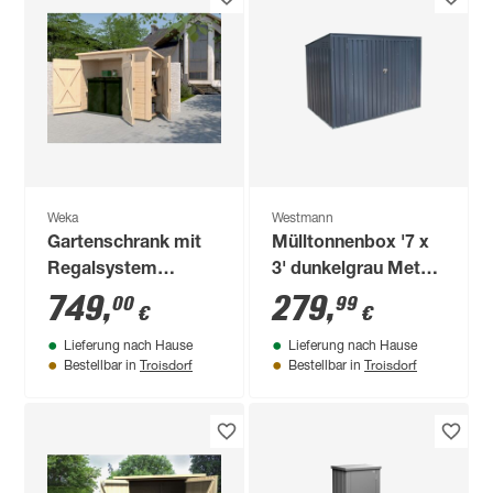
Weka
Westmann
Gartenschrank mit
Mülltonnenbox '7 x
Regalsystem
3' dunkelgrau Metall
naturfarben 215 x
100 x 235 x 131 cm
749
,
279
,
00
99
€
€
152 x 95 cm
Lieferung nach Hause
Lieferung nach Hause
Troisdorf
Troisdorf
Bestellbar in
Bestellbar in