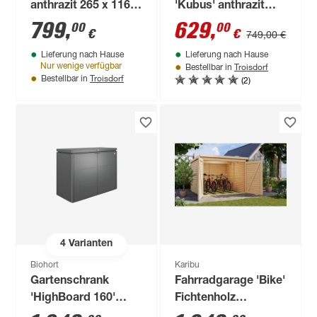
anthrazit 265 x 116 x
'Kubus' anthrazit
80 cm
Stahl 200 x 80 x 116
799
,
629
,
00
00
€
€
749,00 €
cm
Lieferung nach Hause
Lieferung nach Hause
Troisdorf
Nur wenige verfügbar
Bestellbar in
Troisdorf
(2)
Bestellbar in
4
Varianten
Biohort
Karibu
Gartenschrank
Fahrradgarage 'Bike'
'HighBoard 160'
Fichtenholz
dunkelgrau metallic
naturbelassen 212,5