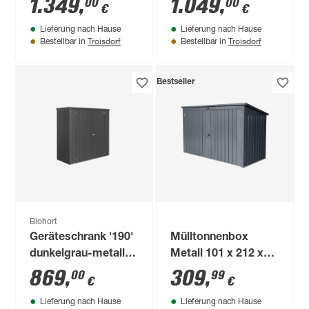
1.349
,
1.049
,
00
00
€
€
160 x 70 x 118 cm
x 167 x 216,5 cm
Lieferung nach Hause
Lieferung nach Hause
Troisdorf
Troisdorf
Bestellbar in
Bestellbar in
Bestseller
Biohort
Geräteschrank '190'
Mülltonnenbox
dunkelgrau-metallic
Metall 101 x 212 x
191 x 83 x 182,5 cm
134 cm
869
,
309
,
00
99
€
€
Lieferung nach Hause
Lieferung nach Hause