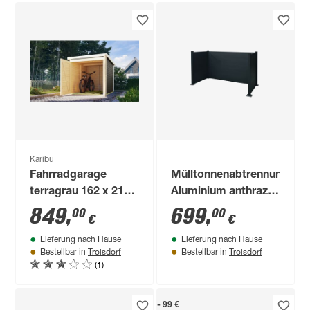
Karibu
Fahrradgarage
Mülltonnenabtrennung
terragrau 162 x 216
Aluminium anthrazit
cm
210 x 122 x 100 cm
849
,
699
,
00
00
€
€
Lieferung nach Hause
Lieferung nach Hause
Troisdorf
Troisdorf
Bestellbar in
Bestellbar in
(1)
- 99 €