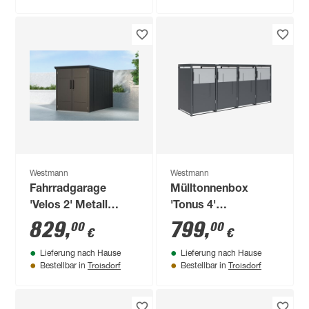
graualuminium 271 x
218,5 x 271 cm
Westmann
Westmann
Fahrradgarage
Mülltonnenbox
'Velos 2' Metall
'Tonus 4'
schwarz 133 x 222 x
dunkelgrau/grau 265
829
,
799
,
00
00
€
€
151 cm
x 80 x 116 cm
Lieferung nach Hause
Lieferung nach Hause
Troisdorf
Troisdorf
Bestellbar in
Bestellbar in