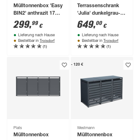
Mülltonnenbox 'Easy
Terrassenschrank
BIN2' anthrazit 171 x
'Julia' dunkelgrau-
95 cm
metallic Gr. M
299
,
649
,
99
00
€
€
Lieferung nach Hause
Lieferung nach Hause
Troisdorf
Troisdorf
Bestellbar in
Bestellbar in
(1)
(1)
- 120 €
Plats
Westmann
Mülltonnenbox
Mülltonnenbox