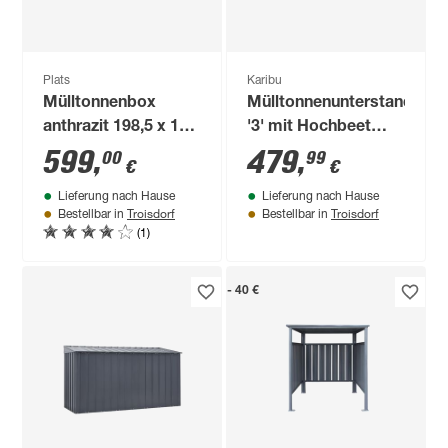
Plats
Karibu
Mülltonnenbox
Mülltonnenunterstand
anthrazit 198,5 x 116
'3' mit Hochbeet
x 80 cm
anthrazit 238 x 142,6
599
,
479
,
00
99
€
€
x 87,6 cm
Lieferung nach Hause
Lieferung nach Hause
Troisdorf
Troisdorf
Bestellbar in
Bestellbar in
(1)
- 40 €