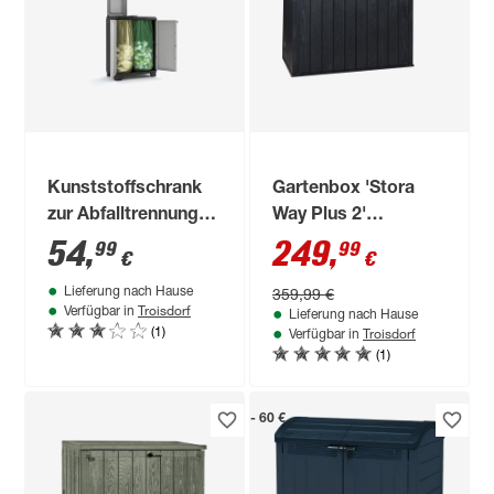
Kunststoffschrank
Gartenbox 'Stora
zur Abfalltrennung
Way Plus 2'
'Split'
Polypropylen
54
,
249
,
99
99
€
€
anthrazit 178 x 140 x
359,99 €
Lieferung nach Hause
109 cm
Troisdorf
Verfügbar in
Lieferung nach Hause
(1)
Troisdorf
Verfügbar in
(1)
- 60 €