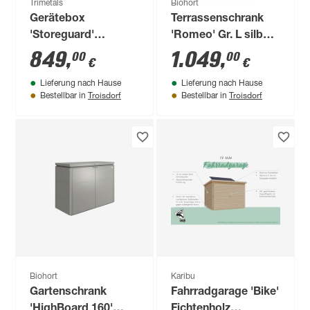
Trimetals
Biohort
Gerätebox
Terrassenschrank
'Storeguard'
'Romeo' Gr. L silber-
anthrazit Metall 88 x
metallic 132 x 140 x
849
,
1.049
,
00
00
€
€
194 x 112 cm
87 cm
Lieferung nach Hause
Lieferung nach Hause
Troisdorf
Troisdorf
Bestellbar in
Bestellbar in
Biohort
Karibu
Gartenschrank
Fahrradgarage 'Bike'
'HighBoard 160'
Fichtenholz