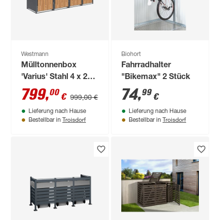
Westmann
Biohort
Mülltonnenbox
Fahrradhalter
'Varius' Stahl 4 x 240
"Bikemax" 2 Stück
l anthrazit/Holzoptik
799
,
74
,
00
99
€
€
999,00 €
265 x 80 x 116 cm
Lieferung nach Hause
Lieferung nach Hause
Troisdorf
Troisdorf
Bestellbar in
Bestellbar in