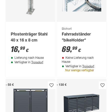
Biohort
Pfostenträger Stahl
Fahrradständer
40 x 16 x 8 cm
"bikeHolder"
16
,
69
,
99
99
€
€
Lieferung nach Hause
Keine Lieferung nach
Troisdorf
Hause
Verfügbar in
Troisdorf
Verfügbar in
Nur wenige verfügbar
- 55 €
- 130 €