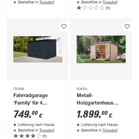
Troisdorf
Troisdorf
Bestellbar in
Bestellbar in
(1)
Globel
Karibu
Fahrradgarage
Metall-
'Family' für 4
Holzgartenhaus
Fahrräder 202 x 188
'Meteor 6 A'
749
,
1.899
,
00
00
€
€
x 165 cm
Fichtenholz
Lieferung nach Hause
Lieferung nach Hause
naturbelassen
Troisdorf
Troisdorf
Bestellbar in
Bestellbar in
Metall
(1)