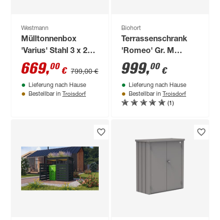
Westmann
Biohort
Mülltonnenbox
Terrassenschrank
'Varius' Stahl 3 x 240
'Romeo' Gr. M
l anthrazit/Holzoptik
dunkelgrau-metallic
669
,
999
,
00
00
€
€
799,00 €
198 x 80 x 116 cm
132 x 57 x 181 cm
Lieferung nach Hause
Lieferung nach Hause
Troisdorf
Troisdorf
Bestellbar in
Bestellbar in
(1)