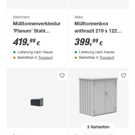
Westmann
Weka
Mülltonnenverkleidung
Mülltonnenbox
'Planum' Stahl
anthrazit 219 x 122 x
anthrazit 250 x 90 x
92 cm
419
,
399
,
99
99
€
€
120 cm
Lieferung nach Hause
Lieferung nach Hause
Troisdorf
Troisdorf
Bestellbar in
Bestellbar in
3
Varianten