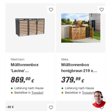
Westmann
Weka
Mülltonnenbox
Mülltonnenbox
'Lacina'
honigbraun 219 x
anthrazit/Holzoptik
122 x 92 cm
869
,
379
,
00
99
€
€
80 x 200 x 116 cm
Lieferung nach Hause
Lieferung nach Hause
Troisdorf
Troisdorf
Bestellbar in
Bestellbar in
- 60 €