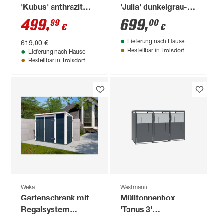
'Kubus' anthrazit
'Julia' dunkelgrau-
Stahl 132 x 80 x 116
metallic Gr. M High
499
,
699
,
99
00
€
€
cm
619,00 €
Lieferung nach Hause
Troisdorf
Bestellbar in
Lieferung nach Hause
Troisdorf
Bestellbar in
Weka
Westmann
Gartenschrank mit
Mülltonnenbox
Regalsystem
'Tonus 3'