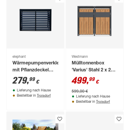
elephant
Westmann
Wärmepumpenverkleidung
Mülltonnenbox
mit Pflanzdeckel
'Varius' Stahl 2 x 240
anthrazit 140 x 50 x
l anthrazit/Holzoptik
279
,
499
,
99
99
€
€
100 cm
132 x 80 x 116 cm
599,00 €
Lieferung nach Hause
Troisdorf
Bestellbar in
Lieferung nach Hause
Troisdorf
Bestellbar in