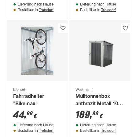
Lieferung nach Hause
Lieferung nach Hause
Troisdorf
Troisdorf
Bestellbar in
Bestellbar in
Biohort
Westmann
Fahrradhalter
Mülltonnenbox
"Bikemax"
anthrazit Metall 101
x 104 x 134 cm,
44
,
189
,
99
99
€
€
integriertes Schloss
Lieferung nach Hause
Lieferung nach Hause
Troisdorf
Troisdorf
Bestellbar in
Bestellbar in