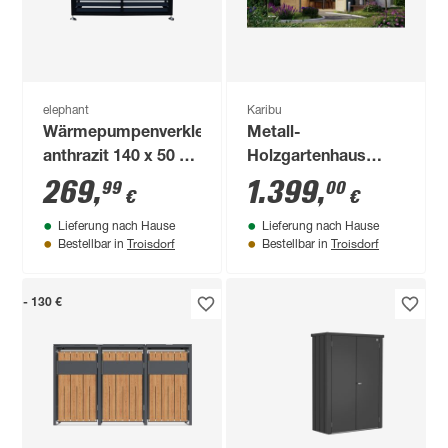
elephant
Karibu
Wärmepumpenverkleidung
Metall-
anthrazit 140 x 50 x
Holzgartenhaus
95 cm
'Komet 2 C'
269
,
1.399
,
99
00
€
€
Fichtenholz anthrazit
Lieferung nach Hause
Lieferung nach Hause
Metall
Troisdorf
Troisdorf
Bestellbar in
Bestellbar in
graualuminium 209 x
208,5 x 213 cm
- 130 €