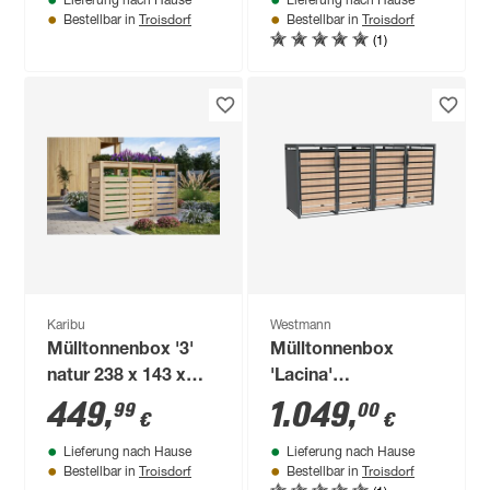
Lieferung nach Hause
Lieferung nach Hause
cm
Troisdorf
Troisdorf
Bestellbar in
Bestellbar in
(1)
Karibu
Westmann
Mülltonnenbox '3'
Mülltonnenbox
natur 238 x 143 x
'Lacina'
87,6 cm
anthrazit/Holzoptik
449
,
1.049
,
99
00
€
€
80 x 264 x 116 cm
Lieferung nach Hause
Lieferung nach Hause
Troisdorf
Troisdorf
Bestellbar in
Bestellbar in