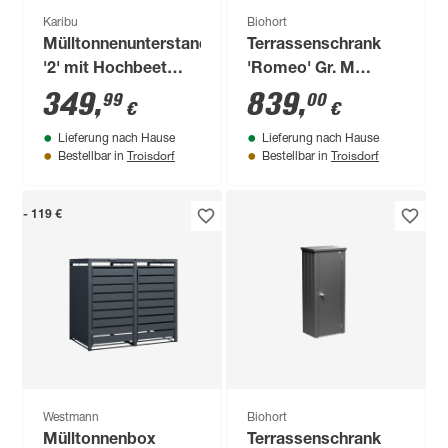
Karibu
Biohort
Mülltonnenunterstand
Terrassenschrank
'2' mit Hochbeet
'Romeo' Gr. M
anthrazit 158,2 x
quarzgrau-metallic
349
,
839
,
99
00
€
€
142,6 x 87,6 cm
132 x 140 x 57 cm
Lieferung nach Hause
Lieferung nach Hause
Troisdorf
Troisdorf
Bestellbar in
Bestellbar in
- 119 €
Westmann
Biohort
Mülltonnenbox
Terrassenschrank