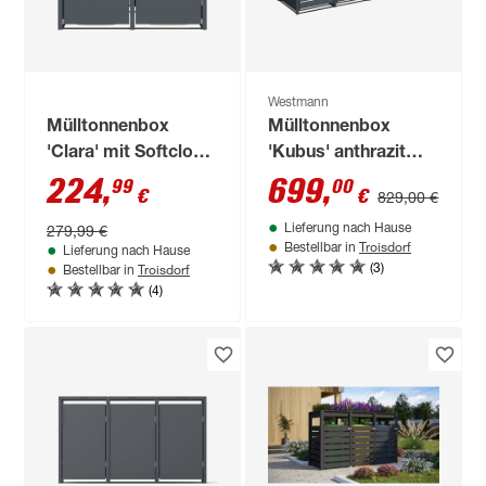
Westmann
Mülltonnenbox
Mülltonnenbox
'Clara' mit Softclose
'Kubus' anthrazit
anthrazit 132 x 116 x
Stahl 264 x 80 x 116
224
,
699
,
99
00
€
€
829,00 €
80 cm
cm
279,99 €
Lieferung nach Hause
Troisdorf
Bestellbar in
Lieferung nach Hause
(3)
Troisdorf
Bestellbar in
(4)