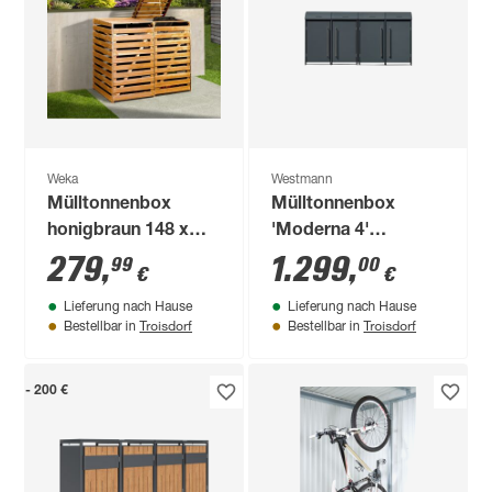
Weka
Westmann
Mülltonnenbox
Mülltonnenbox
honigbraun 148 x
'Moderna 4'
122 x 92 cm
anthrazit 83 x 278 x
279
,
1.299
,
99
00
€
€
135 cm
Lieferung nach Hause
Lieferung nach Hause
Troisdorf
Troisdorf
Bestellbar in
Bestellbar in
- 200 €