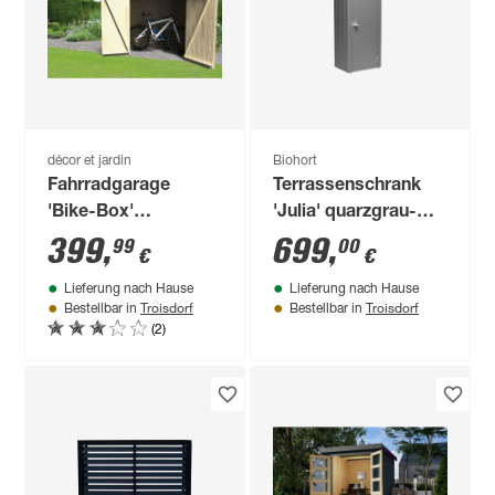
décor et jardin
Biohort
Fahrradgarage
Terrassenschrank
'Bike-Box'
'Julia' quarzgrau-
Fichtenholz
metallic Gr. M High
399
,
699
,
99
00
€
€
naturbelassen 193 x
Lieferung nach Hause
Lieferung nach Hause
161 x 193 cm
Troisdorf
Troisdorf
Bestellbar in
Bestellbar in
(2)