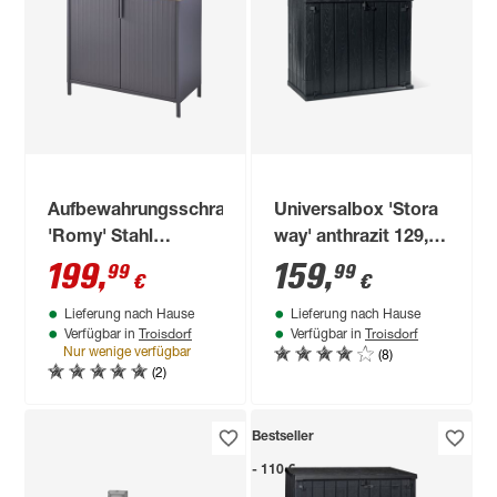
Aufbewahrungsschrank
Universalbox 'Stora
'Romy' Stahl
way' anthrazit 129,5
anthrazit 90 x 46,5 x
x 111 x 74,5 cm
199
,
159
,
99
99
€
€
86 cm
Lieferung nach Hause
Lieferung nach Hause
Troisdorf
Troisdorf
Verfügbar in
Verfügbar in
(8)
Nur wenige verfügbar
(2)
Bestseller
- 110 €