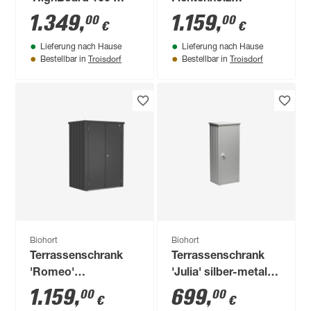
quarzgrau metallic
terragrau 212,5 x
1.349
,
1.159
,
00
00
€
€
160 x 70 x 118 cm
167 x 216,5 cm
Lieferung nach Hause
Lieferung nach Hause
Troisdorf
Troisdorf
Bestellbar in
Bestellbar in
Biohort
Biohort
Terrassenschrank
Terrassenschrank
'Romeo'
'Julia' silber-metallic
dunkelgrau-metallic
Gr. M High
1.159
,
699
,
00
00
€
€
132 x 87 x 181 cm