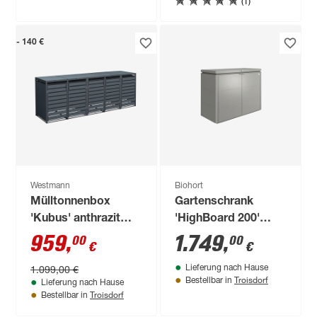
(1)
- 140 €
Westmann
Biohort
Mülltonnenbox
Gartenschrank
'Kubus' anthrazit
'HighBoard 200'
Stahl 332 x 80 x 116
quarzgrau metallic
959
,
1.749
,
00
00
€
€
cm
200 x 84 x 127 cm
1.099,00 €
Lieferung nach Hause
Troisdorf
Bestellbar in
Lieferung nach Hause
Troisdorf
Bestellbar in