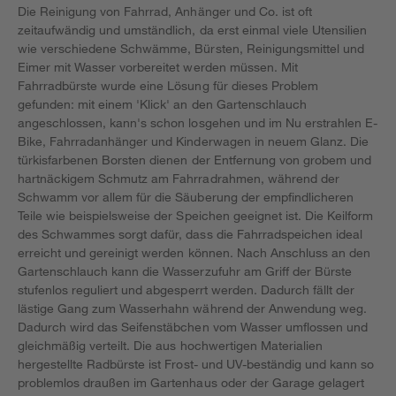
Die Reinigung von Fahrrad, Anhänger und Co. ist oft
zeitaufwändig und umständlich, da erst einmal viele Utensilien
wie verschiedene Schwämme, Bürsten, Reinigungsmittel und
Eimer mit Wasser vorbereitet werden müssen. Mit
Fahrradbürste wurde eine Lösung für dieses Problem
gefunden: mit einem 'Klick' an den Gartenschlauch
angeschlossen, kann's schon losgehen und im Nu erstrahlen E-
Bike, Fahrradanhänger und Kinderwagen in neuem Glanz. Die
türkisfarbenen Borsten dienen der Entfernung von grobem und
hartnäckigem Schmutz am Fahrradrahmen, während der
Schwamm vor allem für die Säuberung der empfindlicheren
Teile wie beispielsweise der Speichen geeignet ist. Die Keilform
des Schwammes sorgt dafür, dass die Fahrradspeichen ideal
erreicht und gereinigt werden können. Nach Anschluss an den
Gartenschlauch kann die Wasserzufuhr am Griff der Bürste
stufenlos reguliert und abgesperrt werden. Dadurch fällt der
lästige Gang zum Wasserhahn während der Anwendung weg.
Dadurch wird das Seifenstäbchen vom Wasser umflossen und
gleichmäßig verteilt. Die aus hochwertigen Materialien
hergestellte Radbürste ist Frost- und UV-beständig und kann so
problemlos draußen im Gartenhaus oder der Garage gelagert