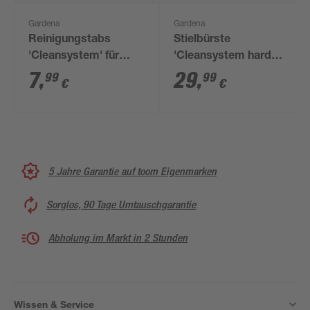
Gardena
Gardena
Reinigungstabs
Stielbürste
'Cleansystem' für
'Cleansystem hard
wasserführende Stiele
flex' 28 x 17,3 x 11 cm
7
,
29
,
99
99
€
€
9 Stück
5 Jahre Garantie auf toom Eigenmarken
Sorglos, 90 Tage Umtauschgarantie
Abholung im Markt in 2 Stunden
Wissen & Service