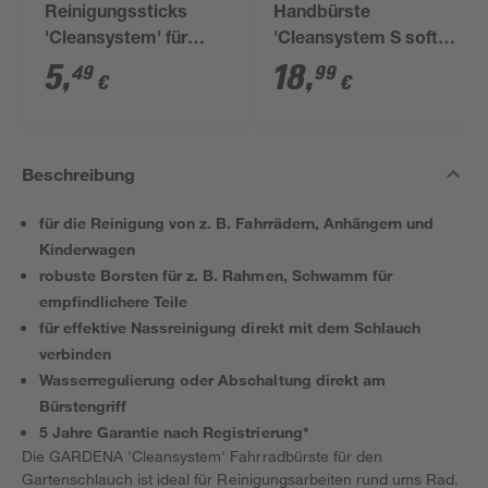
Reinigungssticks
Handbürste
'Cleansystem' für
'Cleansystem S soft'
wasserführende
7,1 x 10,3 x 30,2 cm
5
,
18
,
49
99
€
€
Handbürsten 10 Stück
Beschreibung
für die Reinigung von z. B. Fahrrädern, Anhängern und
Kinderwagen
robuste Borsten für z. B. Rahmen, Schwamm für
empfindlichere Teile
für effektive Nassreinigung direkt mit dem Schlauch
verbinden
Wasserregulierung oder Abschaltung direkt am
Bürstengriff
5 Jahre Garantie nach Registrierung*
Die GARDENA 'Cleansystem' Fahrradbürste für den
Gartenschlauch ist ideal für Reinigungsarbeiten rund ums Rad.