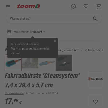
Mein Markt:
Troisdorf
✕
Hier kannst du deinen
, falls er nicht
Markt anpassen
/
Werkstatt & Maschinen
/
Reinigungsmaschinen
/
Zubehör für Rein
stimmt.
+
2
Fahrradbürste 'Cleansystem'
7,4 x 29,4 x 5,7 cm
Produktdetails
| Artikelnummer
:
4201264
17
,
99
€