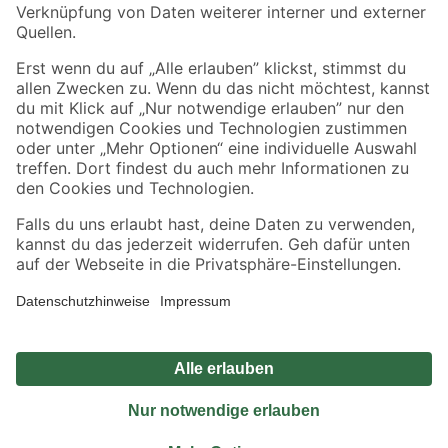
Sicher einkaufen
Jetzt die toom-App herunterladen
Alle Preisangaben in EUR inkl. gesetzl. MwSt.. Die dargestellten Angebote sind unter
Umständen nicht in allen Märkten verfügbar. Die angegebenen Verfügbarkeiten beziehen
sich auf den unter "Mein Markt" ausgewählten toom Baumarkt. Alle Angebote und
Produkte nur solange der Vorrat reicht.
*Paketversand ab 59 € versandkostenfrei, gilt nicht für Artikel mit Speditionsversand, hier
fallen zusätzliche Versandkosten an.
Datenschutz
Privatsphäre
Impressum
AGB
Nutzungsbedingungen
Widerrufsrecht
Vertrag widerrufen
Barrierefreiheit