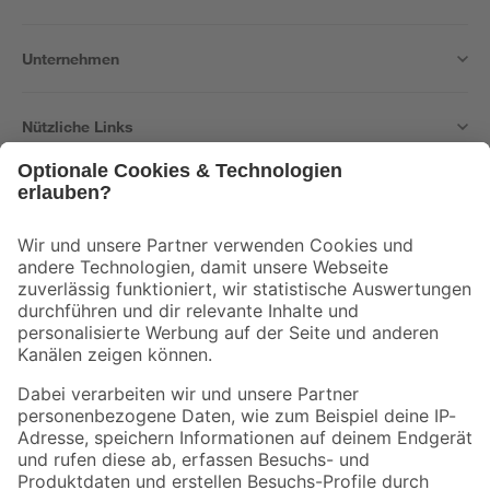
Unternehmen
Nützliche Links
Bleib auf dem Laufenden mit unserem Newsletter
Der toom Newsletter: Keine Angebote und Aktionen mehr verpassen!
Zur Newsletter Anmeldung
Folge uns
Zahlungsarten
Versandarten