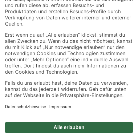
Zahlungsarten
Versandarten
Sicher einkaufen
Jetzt die toom-App herunterladen
Alle Preisangaben in EUR inkl. gesetzl. MwSt.. Die dargestellten Angebote sind unter
Umständen nicht in allen Märkten verfügbar. Die angegebenen Verfügbarkeiten beziehen
sich auf den unter "Mein Markt" ausgewählten toom Baumarkt. Alle Angebote und
Produkte nur solange der Vorrat reicht.
*Paketversand ab 59 € versandkostenfrei, gilt nicht für Artikel mit Speditionsversand, hier
fallen zusätzliche Versandkosten an.
Datenschutz
Privatsphäre
Impressum
AGB
Nutzungsbedingungen
Widerrufsrecht
Vertrag widerrufen