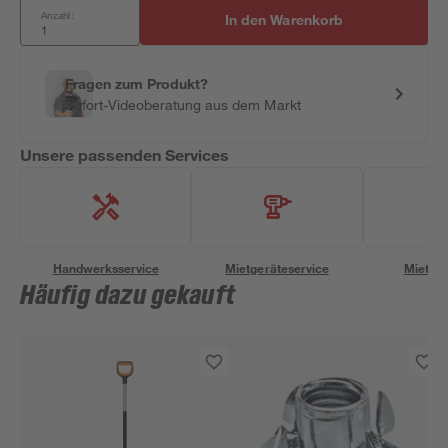
Anzahl:
In den Warenkorb
Fragen zum Produkt?
Sofort-Videoberatung aus dem Markt
Unsere passenden Services
Handwerksservice
Mietgeräteservice
Miettra
Häufig dazu gekauft