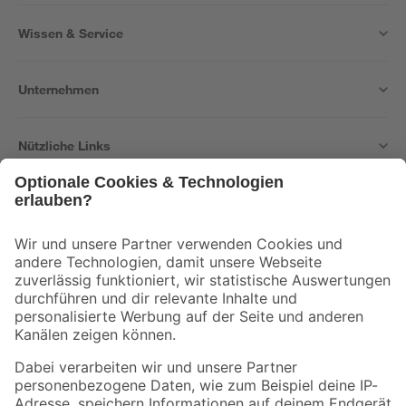
Wissen & Service
Unternehmen
Nützliche Links
Bleib auf dem Laufenden mit unserem Newsletter
Der toom Newsletter: Keine Angebote und Aktionen mehr verpassen!
Zur Newsletter Anmeldung
Folge uns