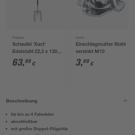
Fiskars
toom
Schaufel 'Xact'
Einschlagmutter Stahl
Edelstahl 22,3 x 130
verzinkt M10
cm
63
,
3
,
99
69
€
€
Beschreibung
für bis zu 4 Fahrräder
abschließbar
mit großer Doppel-Flügeltür