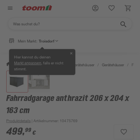
Mein Markt:
Troisdorf
✕
Hier kannst du deinen
, falls er nicht
Markt anpassen
/
Garten & Freizeit
/
Garten- & Gerätehäuser
/
Gerätehäuser
/
Fahr
stimmt.
Fahrradgarage anthrazit 206 x 204 x
163 cm
Produktdetails
| Artikelnummer
:
10475769
499
,
99
€