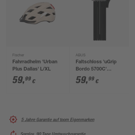
Fischer
ABUS
Fahrradhelm 'Urban
Faltschloss 'uGrip
Plus Dallas' L/XL
Bordo 5700C'
schwarz 80 cm, mit
59
,
59
,
99
99
€
€
Halterung SH
5 Jahre Garantie auf toom Eigenmarken
Sorglos, 90 Tage Umtauschgarantie