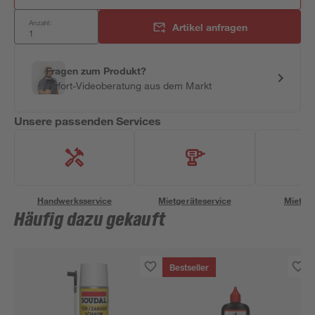
Anzahl:
Artikel anfragen
Fragen zum Produkt?
Sofort-Videoberatung aus dem Markt
Unsere passenden Services
Handwerksservice
Mietgeräteservice
Miettra
Häufig dazu gekauft
Bestseller