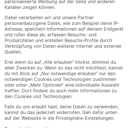
Folge uns
Zahlungsarten
Versandarten
Sicher einkaufen
Jetzt die toom-App herunterladen
Alle Preisangaben in EUR inkl. gesetzl. MwSt.. Die dargestellten Angebote sind unter
Umständen nicht in allen Märkten verfügbar. Die angegebenen Verfügbarkeiten beziehen
sich auf den unter "Mein Markt" ausgewählten toom Baumarkt. Alle Angebote und
Produkte nur solange der Vorrat reicht.