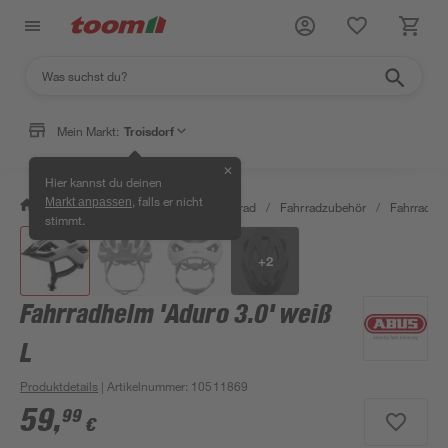
Mein Markt:
Troisdorf
✕
Hier kannst du deinen
, falls er nicht
Markt anpassen
/
Garten & Freizeit
/
Auto & Fahrrad
/
Fahrradzubehör
/
Fahrradhe
stimmt.
+
2
Fahrradhelm 'Aduro 3.0' weiß
L
Produktdetails
| Artikelnummer
:
10511869
59
,
99
€