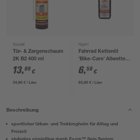
Soudal
Nigrin
Tür- & Zargenschaum
Fahrrad Kettenöl
2K B2 400 ml
'Bike-Care' Allwetter
100 ml
13
,
6
,
99
59
€
€
34,98 € / Liter
65,90 € / Liter
Beschreibung
sportlicher Urban‑ und Trekkinghelm für Alltag und
Freizeit
stufenlos einstellbar durch Zoom™ Spin System