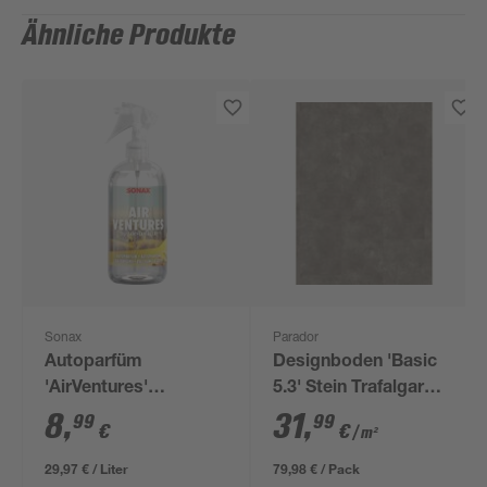
Ähnliche Produkte
Sonax
Parador
Autoparfüm
Designboden 'Basic
'AirVentures'
5.3' Stein Trafalgar
Croissant+Café au
dunkelgrau 5,3 mm
8
,
31
,
99
99
€
€
/ m²
Lait 300 ml
29,97 € / Liter
79,98 € / Pack