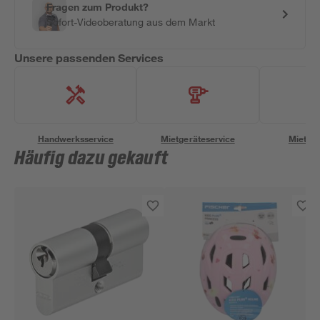
Fragen zum Produkt?
Sofort-Videoberatung aus dem Markt
Unsere passenden Services
Handwerksservice
Mietgeräteservice
Miettra
Häufig dazu gekauft