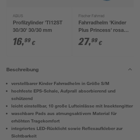
ABUS
Fischer Fahrrad
Profilzylinder 'TI12ST
Fahrradhelm 'Kinder
30/30' 30/30 mm
Plus Princess' rosa
XS/S
16
,
27
,
99
99
€
€
Beschreibung
verstellbarer Kinder Fahrradhelm in Größe S/M
hochfeste EPS-Schale, Aufprall absorbierend und
schützend
leicht einstellbar, 10 große Lufteinlässe mit Insektengitter
waschbare Pads aus atmungsaktivem Material für
erhöhten Tragekomfort
integriertes LED-Rücklicht sowie Reflexaufkleber zur
Sichtbarkeit