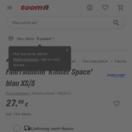
Mein Markt:
Troisdorf
✕
Hier kannst du deinen
, falls er nicht
Markt anpassen
/
Garten & Freizeit
/
Auto & Fahrrad
/
Fahrradzubehör
/
Fahrradhe
stimmt.
Fahrradhelm 'Kinder Space'
blau XS/S
Produktdetails
| Artikelnummer
:
1960374
27
,
99
€
inkl. 19% MwSt.
Lieferung nach Hause