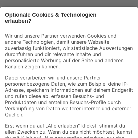
Bleib auf dem Laufenden mit unserem Newsletter
Der toom Newsletter: Keine Angebote und Aktionen mehr verpassen!
Zur Newsletter Anmeldung
Folge uns
Zahlungsarten
Versandarten
Sicher einkaufen
Jetzt die toom-App herunterladen