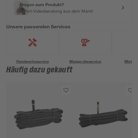
Fragen zum Produkt?
Sofort-Videoberatung aus dem Markt
Unsere passenden Services
Handwerksservice
Mietgeräteservice
Miettra
Häufig dazu gekauft