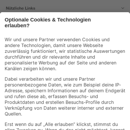
Nützliche Links
Bleib auf dem Laufenden mit unserem Newsletter
Der toom Newsletter: Keine Angebote und Aktionen mehr verpassen!
Zur Newsletter Anmeldung
Folge uns
Zahlungsarten
Versandarten
Sicher einkaufen