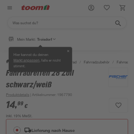
Mein Markt:
Troisdorf
✕
Hier kannst du deinen
, falls er nicht
Markt anpassen
/
Garten & Freizeit
/
Auto & Fahrrad
/
Fahrradzubehör
/
Fahrradsc
stimmt.
Fahrradreifen 28 Zoll
schwarz/weiß
Produktdetails
| Artikelnummer
:
1967790
14
,
99
€
inkl. 19% MwSt.
Lieferung nach Hause