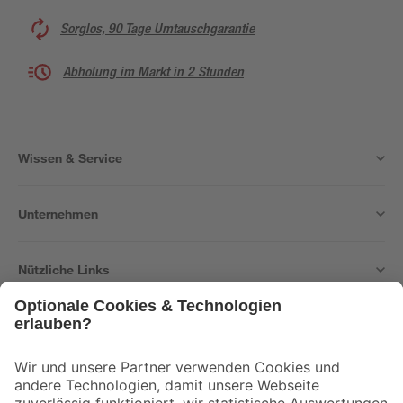
Sorglos, 90 Tage Umtauschgarantie
Abholung im Markt in 2 Stunden
Wissen & Service
Unternehmen
Nützliche Links
Bleib auf dem Laufenden mit unserem Newsletter
Der toom Newsletter: Keine Angebote und Aktionen mehr verpassen!