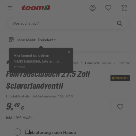
Mein Markt:
Troisdorf
✕
Hier kannst du deinen
, falls er nicht
Markt anpassen
/
Garten & Freizeit
/
Auto & Fahrrad
/
Fahrradzubehör
/
Fahrradsc
stimmt.
Fahrradschlauch 27,5 Zoll
Sclaverlandventil
Produktdetails
| Artikelnummer
:
1960419
9
,
49
€
inkl. 19% MwSt.
Lieferung nach Hause