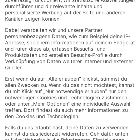
Zur Newsletter Anmeldung
Folge uns
Zahlungsarten
Versandarten
Sicher einkaufen
Jetzt die toom-App herunterladen
Alle Preisangaben in EUR inkl. gesetzl. MwSt.. Die dargestellten Angebote sind unter