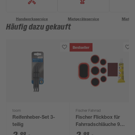
Handwerksservice
Mietgeräteservice
Miettra
Häufig dazu gekauft
Bestseller
toom
Fischer Fahrrad
Reifenheber-Set 3-
Fischer Flickbox für
teilig
Fahrradschläuche 9-
tlg.
99
99