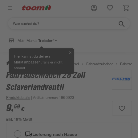
Mein Markt:
Troisdorf
✕
Hier kannst du deinen
, falls er nicht
Markt anpassen
/
Garten & Freizeit
/
Auto & Fahrrad
/
Fahrradzubehör
/
Fahrradsc
stimmt.
Fahrradschlauch 28 Zoll
Sclaverlandventil
Produktdetails
| Artikelnummer
:
1960923
9
,
59
€
inkl. 19% MwSt.
Lieferung nach Hause