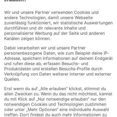
Bleib auf dem Laufenden mit unserem Newsletter
Der toom Newsletter: Keine Angebote und Aktionen mehr verpassen!
Zur Newsletter Anmeldung
Folge uns
Zahlungsarten
Versandarten
Sicher einkaufen
Jetzt die toom-App herunterladen