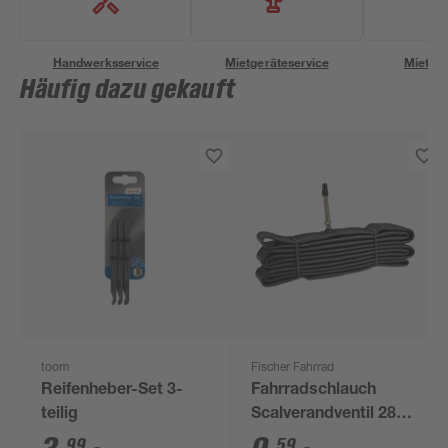
Handwerksservice
Mietgeräteservice
Miettra
Häufig dazu gekauft
toom
Fischer Fahrrad
Reifenheber-Set 3-
Fahrradschlauch
teilig
Scalverandventil 28
Zoll
99
59