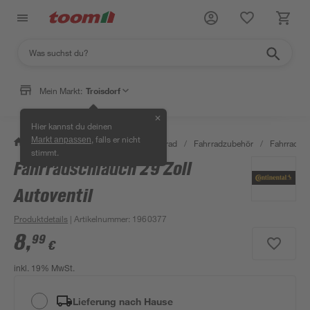
Mein Markt:
Troisdorf
✕
Hier kannst du deinen
, falls er nicht
Markt anpassen
/
Garten & Freizeit
/
Auto & Fahrrad
/
Fahrradzubehör
/
Fahrradsc
stimmt.
Fahrradschlauch 29 Zoll
Autoventil
Produktdetails
| Artikelnummer
:
1960377
8
,
99
€
inkl. 19% MwSt.
Lieferung nach Hause