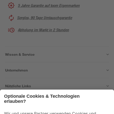
5 Jahre Garantie auf toom Eigenmarken
Sorglos, 90 Tage Umtauschgarantie
Abholung im Markt in 2 Stunden
Wissen & Service
Unternehmen
Nützliche Links
Bleib auf dem Laufenden mit unserem Newsletter
Der toom Newsletter: Keine Angebote und Aktionen mehr verpassen!