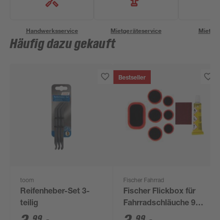
Handwerksservice
Mietgeräteservice
Miettra
Häufig dazu gekauft
Bestseller
toom
Fischer Fahrrad
Reifenheber-Set 3-
Fischer Flickbox für
teilig
Fahrradschläuche 9-
tlg.
99
99