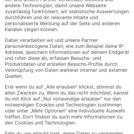
Zur Newsletter Anmeldung
Folge uns
Zahlungsarten
Versandarten
Sicher einkaufen
Jetzt die toom-App herunterladen