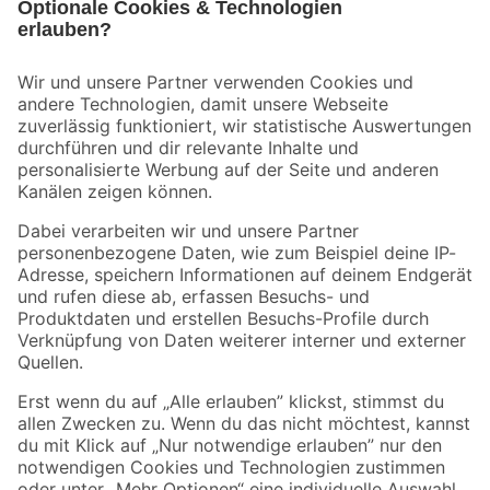
Bleib auf dem Laufenden mit unserem Newsletter
Der toom Newsletter: Keine Angebote und Aktionen mehr verpassen!
Zur Newsletter Anmeldung
Folge uns
Zahlungsarten
Versandarten
Sicher einkaufen
Jetzt die toom-App herunterladen