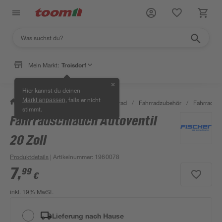
Mein Markt:
Troisdorf
✕
Hier kannst du deinen
, falls er nicht
Markt anpassen
/
Garten & Freizeit
/
Auto & Fahrrad
/
Fahrradzubehör
/
Fahrradsc
stimmt.
Fahrradschlauch Autoventil
20 Zoll
Produktdetails
| Artikelnummer
:
1960078
7
,
99
€
inkl. 19% MwSt.
Lieferung nach Hause