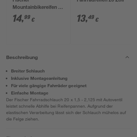
Fischer
Fahrradreifen 20 Zoll
Mountainbikereifen 20
Zoll
14
,
13
,
99
49
€
€
Beschreibung
Breiter Schlauch
Inklusive Montageanleitung
Für viele gängige Fahrräder geeignet
Einfache Montage
Der Fischer Fahrradschlauch 20 x 1,5 - 2,125 mit Autoventil
leistet schnelle Abhilfe bei Reifenpannen. Aufgrund der
elastischen Verarbeitung lässt sich der Schlauch mühelos auf
die Felge ziehen.