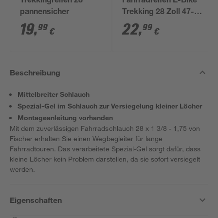
Trekkingreifen 28"
Fahrradreifen E-Bike
pannensicher
Trekking 28 Zoll 47-
622 schwarz
19
,
22
,
99
99
€
€
Beschreibung
Mittelbreiter Schlauch
Spezial-Gel im Schlauch zur Versiegelung kleiner Löcher
Montageanleitung vorhanden
Mit dem zuverlässigen Fahrradschlauch 28 x 1 3/8 - 1,75 von
Fischer erhalten Sie einen Wegbegleiter für lange
Fahrradtouren. Das verarbeitete Spezial-Gel sorgt dafür, dass
kleine Löcher kein Problem darstellen, da sie sofort versiegelt
werden.
Eigenschaften