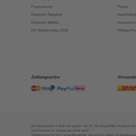
Finanzierung
Presse
Übersicht Ratgeber
Nachhaltigk
Übersicht Märkte
Auszeichn
DIY-Städte-Index 2026
Affiliate-
Zahlungsarten
Versanda
Alle Preisangaben in EUR inkl. gesetzl. MwSt.. Die dargestellten Angebote 
und Produkte nur solange der Vorrat reicht.
*Paketversand ab 59 € versandkostenfrei, gilt nicht für Artikel mit Speditionsv