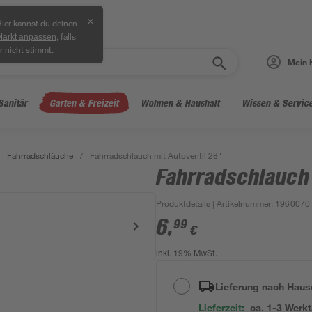
✕
ier kannst du deinen
, falls
Markt anpassen
r nicht stimmt.
Mein 
Sanitär
Garten & Freizeit
Wohnen & Haushalt
Wissen & Servic
Fahrradschläuche
/
Fahrradschlauch mit Autoventil 28"
Fahrradschlauch
Produktdetails
| Artikelnummer
:
1960070
6
,
99
€
inkl. 19% MwSt.
Lieferung nach Haus
Lieferzeit:
ca. 1-3 Werk