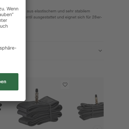
e Fischer ist aus elastischem und sehr stabilem
 einem Autoventil ausgestattet und eignet sich für 28er-