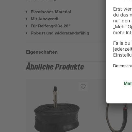
Elastisches Material
Mit Autoventil
Für Reifengröße 28"
Robust und widerstandsfähig
Eigenschaften
Ähnliche Produkte