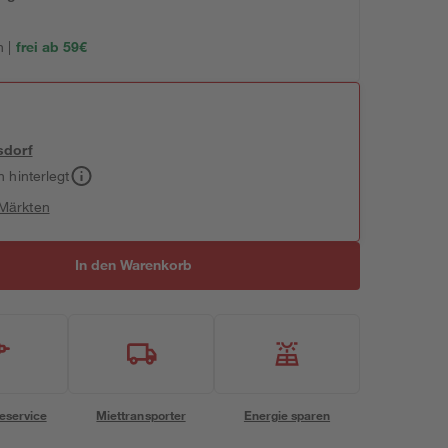
 |
frei ab 59€
sdorf
h hinterlegt
 Märkten
In den Warenkorb
eservice
Miettransporter
Energie sparen