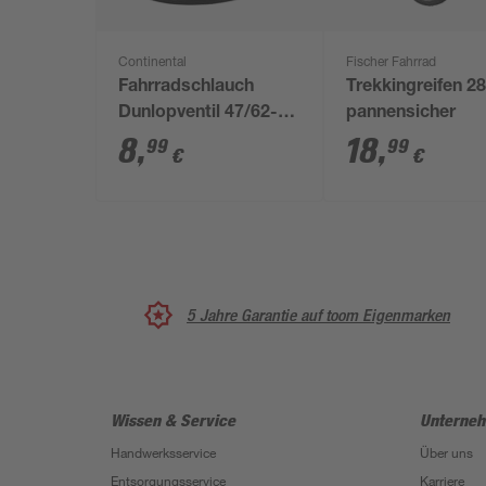
Continental
Fischer Fahrrad
Fahrradschlauch
Trekkingreifen 28
Dunlopventil 47/62-
pannensicher
559 BV 40
8
,
18
,
99
99
€
€
5 Jahre Garantie auf toom Eigenmarken
Wissen & Service
Unterne
Handwerksservice
Über uns
Entsorgungsservice
Karriere