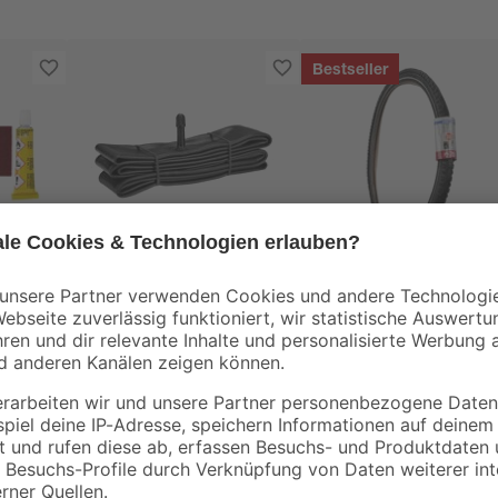
Bestseller
Fischer Fahrrad
Fischer Fahrrad
für
Fahrradschlauch
Trekkingreifen 28"
e 9-
Autoventil 26 Zoll
pannensicher
6
,
19
,
59
99
€
€