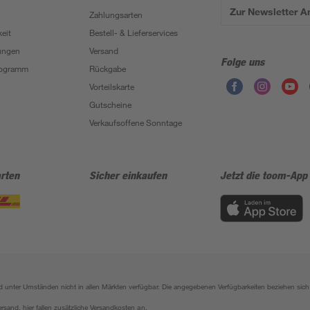
Zur Newsletter 
Zahlungsarten
eit
Bestell- & Lieferservices
ungen
Versand
Folge uns
Programm
Rückgabe
Vorteilskarte
Gutscheine
Verkaufsoffene Sonntage
rten
Sicher einkaufen
Jetzt die toom-App
sind unter Umständen nicht in allen Märkten verfügbar. Die angegebenen Verfügbarkeiten beziehen s
ersand, hier fallen zusätzliche Versandkosten an.