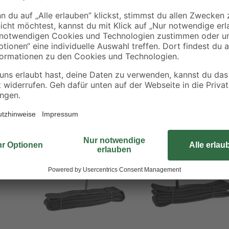
Der Fahrradschlauch aus dem Haus
Material gemacht. Zudem ist er mit
Reifengrößen.