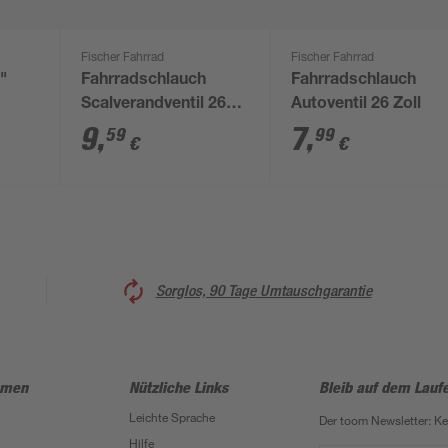
Fischer Fahrrad
Fischer Fahrrad
"
Fahrradschlauch
Fahrradschlauch
Scalverandventil 26
Autoventil 26 Zoll
Zoll
9
,
7
,
59
99
€
€
Sorglos, 90 Tage Umtauschgarantie
hmen
Nützliche Links
Bleib auf dem Lauf
Leichte Sprache
Der toom Newsletter: K
Hilfe