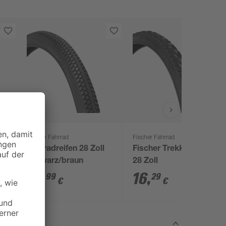
Fischer Fahrrad
Fischer Fahrrad
Fahrradreifen 28 Zoll
Fischer Trekkingreifen
schwarz/braun
28 Zoll
14
,
16
,
99
29
€
€