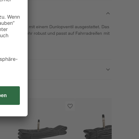
 Fischer ist mit einem Dunlopventil ausgestattet. Das
ist zugleich sehr robust und passt auf Fahrradreifen mit