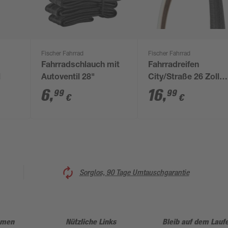
Fischer Fahrrad
Fischer Fahrrad
Fahrradschlauch mit
Fahrradreifen
l
Autoventil 28"
City/Straße 26 Zoll
47-559 schwarz
6
,
16
,
99
99
€
€
Sorglos, 90 Tage Umtauschgarantie
hmen
Nützliche Links
Bleib auf dem Lauf