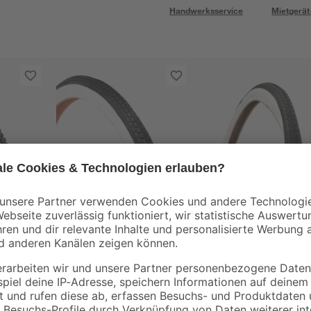
Handwerksservice
Mietgerät
Fischer Fahrrad
Fischer Fahrrad
eifen
Fahrradreifen 26 Zoll
Fahrradreifen
schwarz/weiß
City/Straße 26 Zoll
47-559 schwarz
14
,
16
,
99
99
€
€