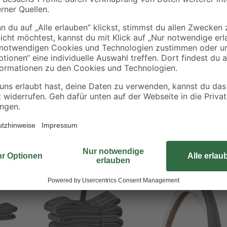
Der Fahrradschlauch aus dem Hause
elastische Material des Schlauchs 
einer 26er-Größe.