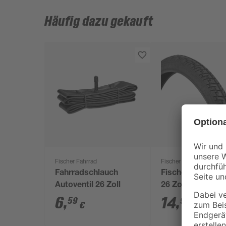
Häufig dazu gekauft
Fischer Fahrrad
Fischer Fahrrad
Fahrradschlauch
Fischer Straßenr
Autoventil 26 Zoll
26 Zoll
6
,
14
,
59
99
€
€