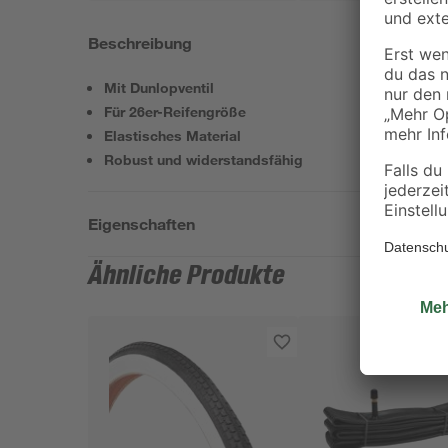
Beschreibung
Mit Dunlopventil
Für 26er-Reifengröße
Elastisches Material
Robust und widerstandsfähig
Eigenschaften
Ähnliche Produkte