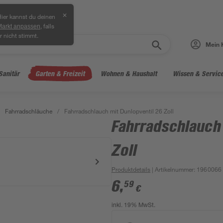
✕
ier kannst du deinen
, falls
Markt anpassen
r nicht stimmt.
Mein 
Sanitär
Garten & Freizeit
Wohnen & Haushalt
Wissen & Servic
Fahrradschläuche
/
Fahrradschlauch mit Dunlopventil 26 Zoll
Fahrradschlauch 
Zoll
Produktdetails
| Artikelnummer
:
1960066
6
,
59
€
inkl. 19% MwSt.