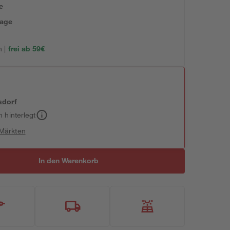
e
tage
 |
frei ab 59€
sdorf
h hinterlegt
 Märkten
In den Warenkorb