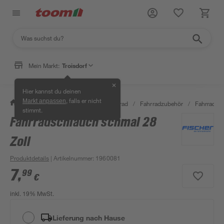
Mein Markt:
Troisdorf
✕
Hier kannst du deinen
, falls er nicht
Markt anpassen
/
Garten & Freizeit
/
Auto & Fahrrad
/
Fahrradzubehör
/
Fahrradsc
stimmt.
Fahrradschlauch schmal 28
Zoll
Produktdetails
| Artikelnummer
:
1960081
7
,
99
€
inkl. 19% MwSt.
Lieferung nach Hause