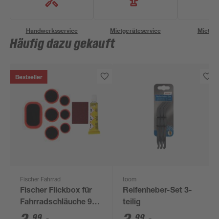
Handwerksservice
Mietgeräteservice
Miettra
Häufig dazu gekauft
Bestseller
Fischer Fahrrad
toom
Fischer Flickbox für
Reifenheber-Set 3-
Fahrradschläuche 9-
teilig
tlg.
99
99