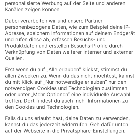
Folge uns
Zahlungsarten
Versandarten
Sicher einkaufen
Jetzt die toom-App herunterladen
Alle Preisangaben in EUR inkl. gesetzl. MwSt.. Die dargestellten Angebote sind unter
Umständen nicht in allen Märkten verfügbar. Die angegebenen Verfügbarkeiten beziehen
sich auf den unter "Mein Markt" ausgewählten toom Baumarkt. Alle Angebote und