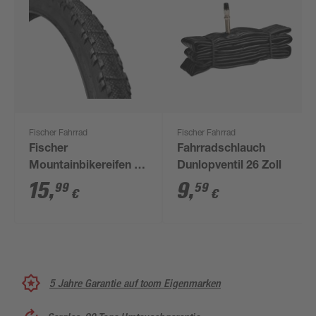
Fischer Fahrrad
Fischer Fahrrad
Fischer
Fahrradschlauch
Mountainbikereifen 26
Dunlopventil 26 Zoll
Zoll
15
,
9
,
99
59
€
€
5 Jahre Garantie auf toom Eigenmarken