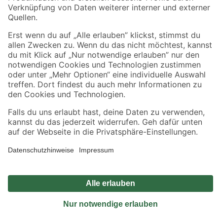
Sicher einkaufen
Jetzt die toom-App herunterladen
Alle Preisangaben in EUR inkl. gesetzl. MwSt.. Die dargestellten Angebote sind unter
Umständen nicht in allen Märkten verfügbar. Die angegebenen Verfügbarkeiten beziehen
sich auf den unter "Mein Markt" ausgewählten toom Baumarkt. Alle Angebote und
Produkte nur solange der Vorrat reicht.
*Paketversand ab 59 € versandkostenfrei, gilt nicht für Artikel mit Speditionsversand, hier
fallen zusätzliche Versandkosten an.
Datenschutz
Privatsphäre
Impressum
AGB
Nutzungsbedingungen
Widerrufsrecht
Vertrag widerrufen
Barrierefreiheit