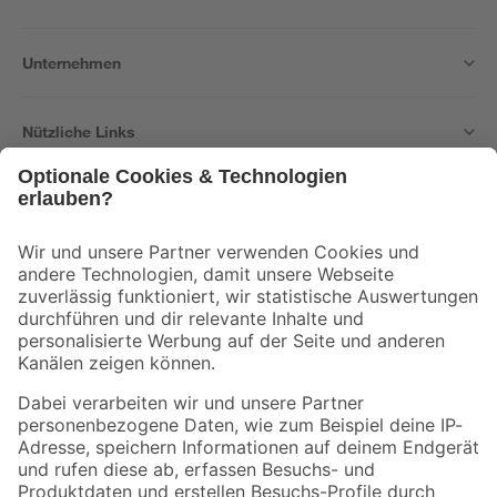
Unternehmen
Nützliche Links
Bleib auf dem Laufenden mit unserem Newsletter
Der toom Newsletter: Keine Angebote und Aktionen mehr verpassen!
Zur Newsletter Anmeldung
Folge uns
Zahlungsarten
Versandarten