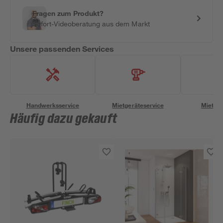
Fragen zum Produkt?
Sofort-Videoberatung aus dem Markt
Unsere passenden Services
Handwerksservice
Mietgeräteservice
Miettra
Häufig dazu gekauft