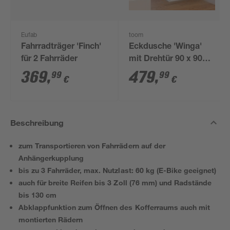
Eufab
toom
Fahrradträger 'Finch'
Eckdusche 'Winga'
für 2 Fahrräder
mit Drehtür 90 x 90
cm chrom
369
,
479
,
99
99
€
€
Beschreibung
zum Transportieren von Fahrrädern auf der
Anhängerkupplung
bis zu 3 Fahrräder, max. Nutzlast: 60 kg (E-Bike geeignet)
auch für breite Reifen bis 3 Zoll (76 mm) und Radstände
bis 130 cm
Abklappfunktion zum Öffnen des Kofferraums auch mit
montierten Rädern