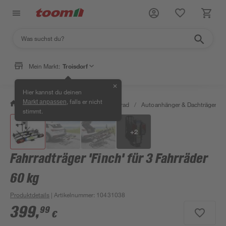
Mein Markt:
Troisdorf
✕
Hier kannst du deinen
, falls er nicht
Markt anpassen
/
Garten & Freizeit
/
Auto & Fahrrad
/
Autoanhänger & Dachträger
/
stimmt.
+
2
Fahrradträger 'Finch' für 3 Fahrräder
60 kg
Produktdetails
| Artikelnummer
:
10431038
399
,
99
€