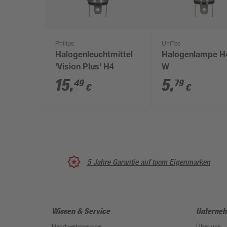
Philips
UniTec
Halogenleuchtmittel
Halogenlampe H
'Vision Plus' H4
W
15
,
5
,
49
79
€
€
5 Jahre Garantie auf toom Eigenmarken
Wissen & Service
Unterne
Handwerksservice
Über uns