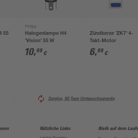
Philips
4 55
Halogenlampe H4
Zündkerze 'ZK7' 4-
'Vision' 55 W
Takt-Motor
10
,
6
,
99
99
€
€
Sorglos, 90 Tage Umtauschgarantie
hmen
Nützliche Links
Bleib auf dem Lauf
Leichte Sprache