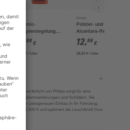
Sonax
Sonax
Ceramic-
Polster- und
Sprayversiegelung
Alcantara-Reiniger
'Xtreme' 750 ml
'Xtreme' 400 ml
19
,
12
,
99
89
€
€
26,65 € / Liter
32,23 € / Liter
rzeugscheinwerferlicht von Philips sorgt für eine
flexion von Straßenmarkierungen und Schildern. Sie
gnet sich für den passgenauen Einbau in Ihr Fahrzeug.
emperatur von 4.300 K und optimiert die Leuchtkraft Ihrer