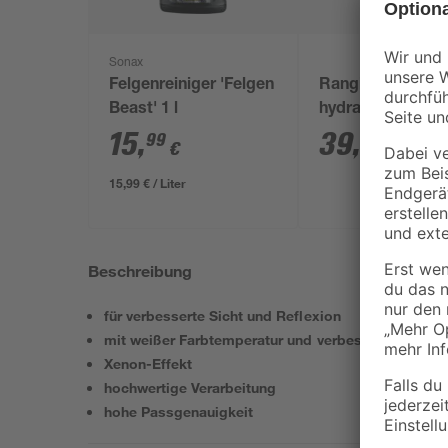
Sonax
Felgenreiniger 'Felgen
Rangierwagenhe
Beast' 1 l
hydraulisch rot 2 
15
,
39
,
99
99
€
€
15,99 € / Liter
Beschreibung
für verbesserte Sicht und Reflexion
mit weißer Farbtemperatur und verbesserter Leucht
Xenon-Effekt
hochwertige Verarbeitung
hohe Passgenauigkeit