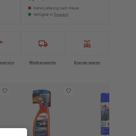
Keine Lieferung nach Hause
Troisdorf
Verfügbar in
eservice
Miettransporter
Energie sparen