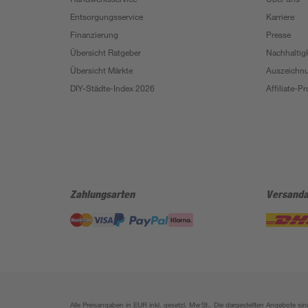
Entsorgungsservice
Karriere
Finanzierung
Presse
Übersicht Ratgeber
Nachhaltigk
Übersicht Märkte
Auszeichn
DIY-Städte-Index 2026
Affiliate-
Zahlungsarten
Versanda
Alle Preisangaben in EUR inkl. gesetzl. MwSt.. Die dargestellten Angebote 