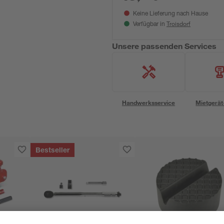
Keine Lieferung nach Hause
Troisdorf
Verfügbar in
Unsere passenden Services
Handwerksservice
Mietgerät
Bestseller