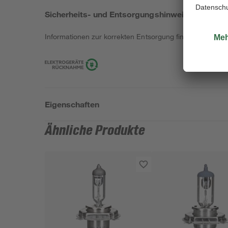
Sicherheits- und Entsorgungshinweise
Informationen zur korrekten Entsorgung findest du
hier
.
Eigenschaften
Ähnliche Produkte