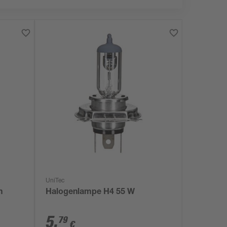
UniTec
n
Halogenlampe H4 55 W
5
,
79
€