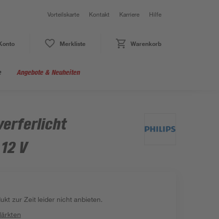
Vorteilskarte
Kontakt
Karriere
Hilfe
Konto
Merkliste
Warenkorb
e
Angebote & Neuheiten
erferlicht
 12 V
kt zur Zeit leider nicht anbieten.
Märkten