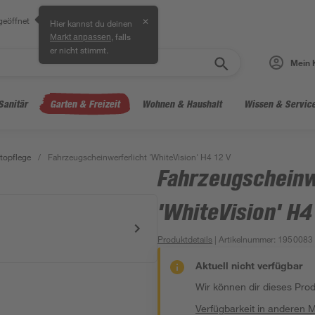
geöffnet
✕
Hier kannst du deinen
, falls
Markt anpassen
er nicht stimmt.
Mein 
Sanitär
Garten & Freizeit
Wohnen & Haushalt
Wissen & Servic
topflege
/
Fahrzeugscheinwerferlicht 'WhiteVision' H4 12 V
Fahrzeugscheinw
'WhiteVision' H4
Produktdetails
| Artikelnummer
:
1950083
Aktuell nicht verfügbar
Wir können dir dieses Produ
Verfügbarkeit in anderen 