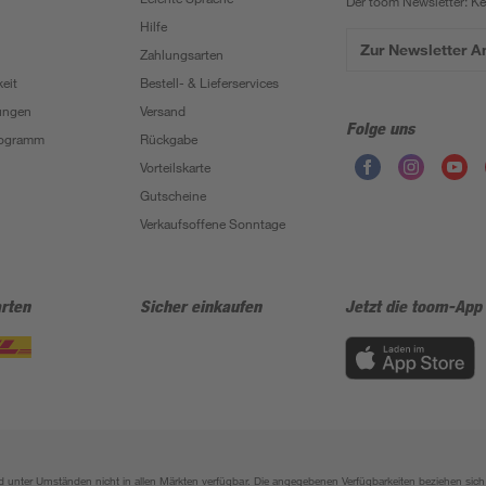
Der toom Newsletter: K
Hilfe
Zur Newsletter 
Zahlungsarten
eit
Bestell- & Lieferservices
ungen
Versand
Folge uns
Programm
Rückgabe
Vorteilskarte
Gutscheine
Verkaufsoffene Sonntage
rten
Sicher einkaufen
Jetzt die toom-App
sind unter Umständen nicht in allen Märkten verfügbar. Die angegebenen Verfügbarkeiten beziehen s