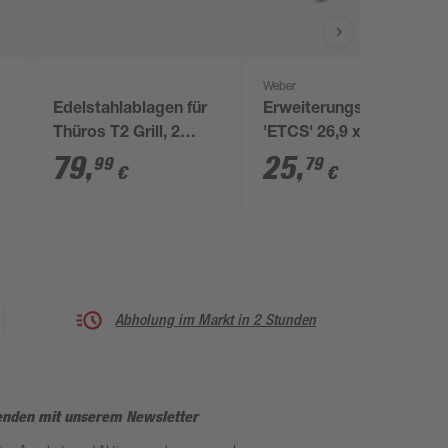
Weber
Edelstahlablagen für
Erweiterungsrost für
Thüros T2 Grill, 2
'ETCS' 26,9 x 26,5 cm
Stück
Edelstahl
79
,
25
,
99
79
€
€
Abholung im Markt in 2 Stunden
enden mit unserem Newsletter