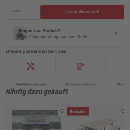
Anzahl:
In den Warenkorb
Fragen zum Produkt?
Sofort-Videoberatung aus dem Markt
Unsere passenden Services
Handwerksservice
Mietgeräteservice
Miettra
Häufig dazu gekauft
Bestseller