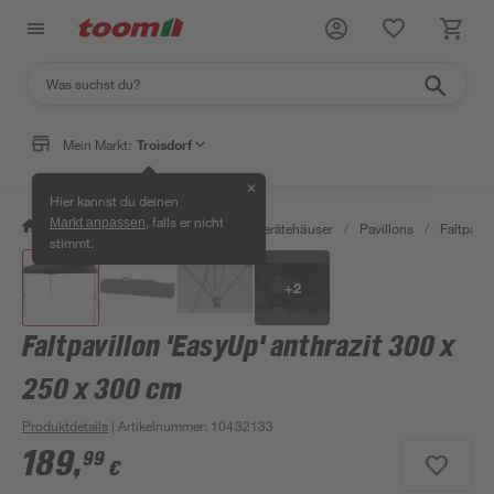
Mein Markt:
Troisdorf
✕
Hier kannst du deinen
, falls er nicht
Markt anpassen
/
Garten & Freizeit
/
Garten- & Gerätehäuser
/
Pavillons
/
Faltpavil
stimmt.
+
2
Faltpavillon 'EasyUp' anthrazit 300 x
250 x 300 cm
Produktdetails
| Artikelnummer
:
10432133
189
,
99
€