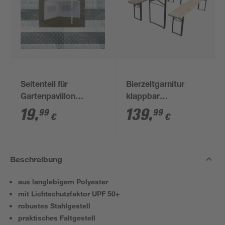
Seitenteil für
Bierzeltgarnitur
Gartenpavillon
klappbar
grün/weiß 298 x 196
Metall/Nadelholz 50 x
19
,
139
,
99
99
€
€
cm
220 cm 3-teilig
Beschreibung
aus langlebigem Polyester
mit Lichtschutzfaktor UPF 50+
robustes Stahlgestell
praktisches Faltgestell