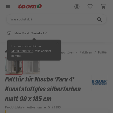
Mein Markt:
Troisdorf
✕
Hier kannst du deinen
, falls er nicht
Markt anpassen
/
Bad & Sanitär
/
Duschen
/
Duschtüren
/
Falttüren
/
Falttür für
stimmt.
Falttür für Nische 'Fara 4'
Kunststoffglas silberfarben
matt 90 x 185 cm
Produktdetails
| Artikelnummer
:
5171193