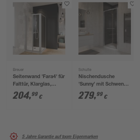
Breuer
Schulte
Seitenwand 'Fara4' für
Nischendusche
Falttür, Klarglas,
'Sunny' mit Schwenk-
vollgerahmt,
Schiebetür klar
204
,
279
,
99
99
€
€
aluminiumfarben, 90 x
chromfarben 64 x 70 x
185 cm
190 cm
5 Jahre Garantie auf toom Eigenmarken