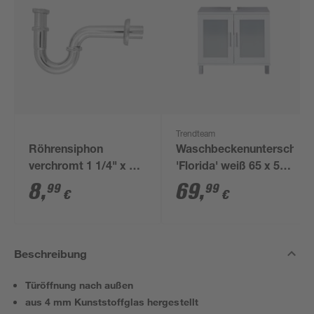
Trendteam
Röhrensiphon
Waschbeckenunterschran
verchromt 1 1/4" x 32
'Florida' weiß 65 x 56
mm
x 33 cm
8
,
69
,
99
99
€
€
Beschreibung
Türöffnung nach außen
aus 4 mm Kunststoffglas hergestellt