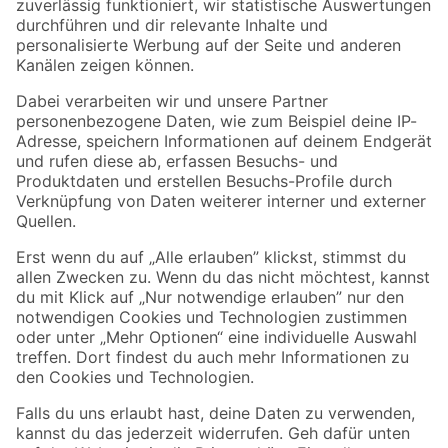
Zur Newsletter Anmeldung
Folge uns
Zahlungsarten
Versandarten
Sicher einkaufen
Jetzt die toom-App herunterladen
Alle Preisangaben in EUR inkl. gesetzl. MwSt.. Die dargestellten Angebote sind unter