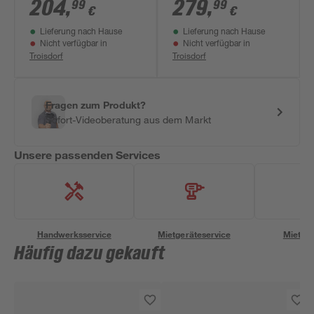
vollgerahmt,
Schwenk-Schiebetür
204
,
279
,
99
99
€
€
aluminiumfarben, 90
klar chromfarben 64
Lieferung nach Hause
Lieferung nach Hause
x 185 cm
x 70 x 190 cm
Nicht verfügbar in
Nicht verfügbar in
Troisdorf
Troisdorf
Fragen zum Produkt?
Sofort-Videoberatung aus dem Markt
Unsere passenden Services
Handwerksservice
Mietgeräteservice
Miettra
Häufig dazu gekauft