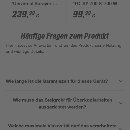
'Universal Sprayer W
'TC-SY 700 S' 700 W
950 FLEXiO' 630 W
239
,
99
,
99
99
€
€
800 ml
Häufige Fragen zum Produkt
Hier findest du Antworten rund um das Produkt, seine Nutzung
und wichtige Details.
Wie lange ist die Garantiezeit für dieses Gerät?
Wie muss das Steigrohr für Überkopfarbeiten
ausgerichtet werden?
Welche maximale Viskosität darf das verarbeitete