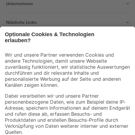
Unternehmen
Nützliche Links
Bleib auf dem Laufenden mit unserem Newsletter
Der toom Newsletter: Keine Angebote und Aktionen mehr verpassen!
Zur Newsletter Anmeldung
Folge uns
Zahlungsarten
Versandarten