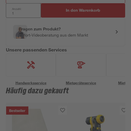
Anzahl:
In den Warenkorb
Fragen zum Produkt?
Sofort-Videoberatung aus dem Markt
Unsere passenden Services
Handwerksservice
Mietgeräteservice
Miettra
Häufig dazu gekauft
Bestseller