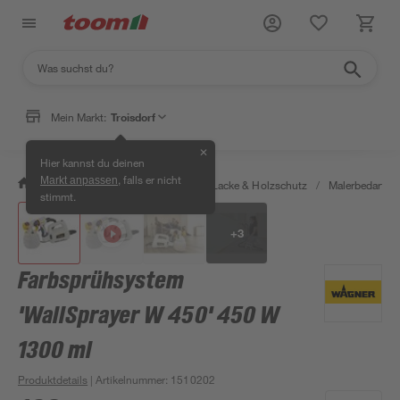
Mein Markt:
Troisdorf
✕
Hier kannst du deinen
, falls er nicht
Markt anpassen
/
Bauen & Renovieren
/
Farben, Lacke & Holzschutz
/
Malerbedarf
/
stimmt.
+
3
Farbsprühsystem
'WallSprayer W 450' 450 W
1300 ml
Produktdetails
| Artikelnummer
:
1510202