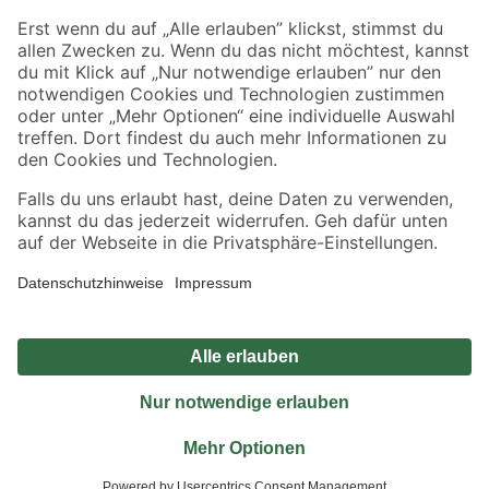
Sicher einkaufen
Jetzt die toom-App herunterladen
Alle Preisangaben in EUR inkl. gesetzl. MwSt.. Die dargestellten Angebote sind unter
Umständen nicht in allen Märkten verfügbar. Die angegebenen Verfügbarkeiten beziehen
sich auf den unter "Mein Markt" ausgewählten toom Baumarkt. Alle Angebote und
Produkte nur solange der Vorrat reicht.
*Paketversand ab 59 € versandkostenfrei, gilt nicht für Artikel mit Speditionsversand, hier
fallen zusätzliche Versandkosten an.
Datenschutz
Privatsphäre
Impressum
AGB
Nutzungsbedingungen
Widerrufsrecht
Vertrag widerrufen
Barrierefreiheit
© 2026 toom Baumarkt GmbH