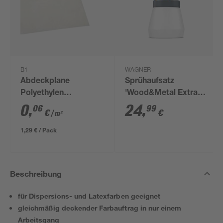
B1
WAGNER
Abdeckplane
Sprühaufsatz
Polyethylen
'Wood&Metal Extra
transparent 4 x 5 m
Standard' 800 ml
0
,
24
,
06
99
€
€
/ m²
1,29 € / Pack
Beschreibung
für Dispersions- und Latexfarben geeignet
gleichmäßig deckender Farbauftrag in nur einem
Arbeitsgang