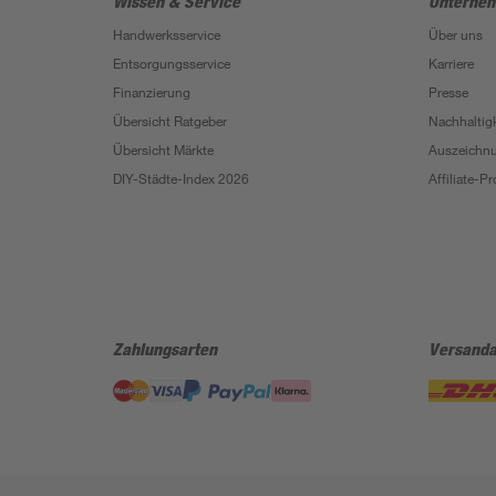
Wissen & Service
Unterne
Handwerksservice
Über uns
Entsorgungsservice
Karriere
Finanzierung
Presse
Übersicht Ratgeber
Nachhaltigk
Übersicht Märkte
Auszeichn
DIY-Städte-Index 2026
Affiliate-
Zahlungsarten
Versanda