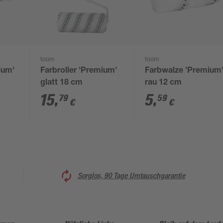
toom
toom
ium'
Farbroller 'Premium'
Farbwalze 'Premium
glatt 18 cm
rau 12 cm
15
,
5
,
79
59
€
€
Sorglos, 90 Tage Umtauschgarantie