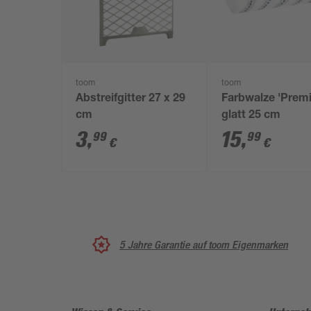
toom
toom
Abstreifgitter 27 x 29
Farbwalze 'Prem
cm
glatt 25 cm
3
,
15
,
99
99
€
€
5 Jahre Garantie auf toom Eigenmarken