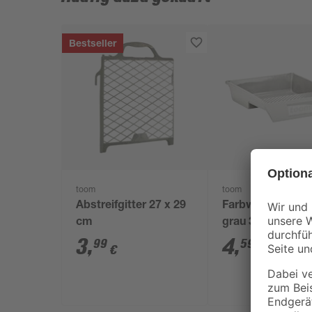
Bestseller
toom
toom
Abstreifgitter 27 x 29
Farbwanne Kunst
cm
grau 36 x 32 cm
3
,
4
,
99
59
€
€