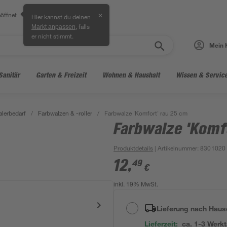
öffnet
✕
Hier kannst du deinen
, falls
Markt anpassen
er nicht stimmt.
Mein 
Sanitär
Garten & Freizeit
Wohnen & Haushalt
Wissen & Servic
lerbedarf
/
Farbwalzen & -roller
/
Farbwalze 'Komfort' rau 25 cm
Farbwalze 'Komf
Produktdetails
| Artikelnummer
:
8301020
12
,
49
€
inkl. 19% MwSt.
Lieferung nach Haus
Lieferzeit:
ca. 1-3 Werk