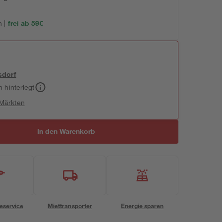
 |
frei ab 59€
sdorf
h hinterlegt
 Märkten
In den Warenkorb
eservice
Miettransporter
Energie sparen