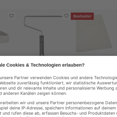
Bestseller
toom
B1
stoff
Steckbügel 'Standard'
Abdeckplane
25 cm
Polyethylen
transparent 4 x 5 m
4
,
0
,
99
06
€
€
/ m²
1,29 € / Pack