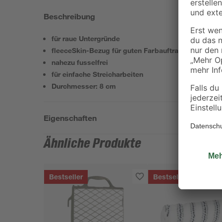
Beschreibung
für raue Untergründe
fleeceSkin-Bezug für guten Farbauftrag
nahezu fusselfrei
für einfache Streicharbeiten
Durchmesser: 8 cm
Eigenschaften
Ähnliche Produkte
Bestseller
Bestseller