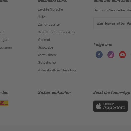
hmen
Nützliche Links
Bleib auf dem Lauf
Leichte Sprache
Der toom Newsletter: K
Hilfe
Zur Newsletter 
Zahlungsarten
eit
Bestell- & Lieferservices
ungen
Versand
Folge uns
Programm
Rückgabe
Vorteilskarte
Gutscheine
Verkaufsoffene Sonntage
rten
Sicher einkaufen
Jetzt die toom-App