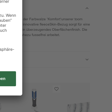
ünden sind mit der Farbwalze 'Komfort'unserer toom
 erledigt. Der innovative fleeceSkin-Bezug sorgt für eine
bgabe - für ein überzeugendes Oberflächenfinish. Die
pritzarm und nahezu fusselfrei arbeitet.