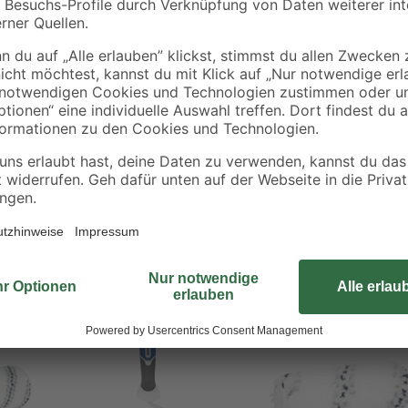
Streicharbeiten auf rauen Untergr
Qualitätsmarke schnell und einfach
gleichmäßige Farbaufnahme und -a
Walze ist so konzipiert, dass sie s