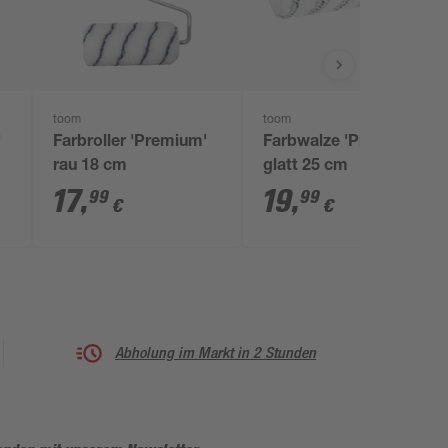
toom
toom
'
Farbroller 'Premium'
Farbwalze 'Premium'
rau 18 cm
glatt 25 cm
17
,
19
,
99
99
€
€
Abholung im Markt in 2 Stunden