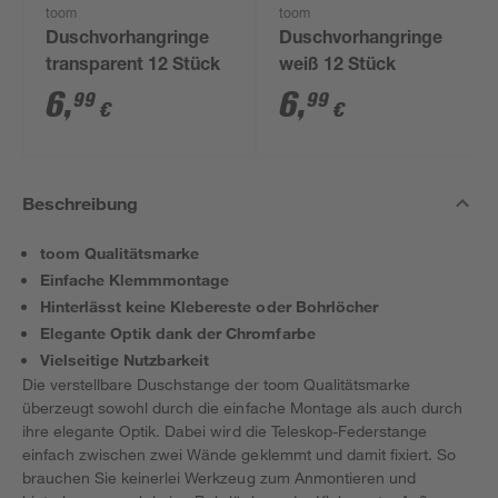
toom
toom
Duschvorhangringe
Duschvorhangringe
transparent 12 Stück
weiß 12 Stück
6
,
6
,
99
99
€
€
Beschreibung
toom Qualitätsmarke
Einfache Klemmmontage
Hinterlässt keine Klebereste oder Bohrlöcher
Elegante Optik dank der Chromfarbe
Vielseitige Nutzbarkeit
Die verstellbare Duschstange der toom Qualitätsmarke
überzeugt sowohl durch die einfache Montage als auch durch
ihre elegante Optik. Dabei wird die Teleskop-Federstange
einfach zwischen zwei Wände geklemmt und damit fixiert. So
brauchen Sie keinerlei Werkzeug zum Anmontieren und