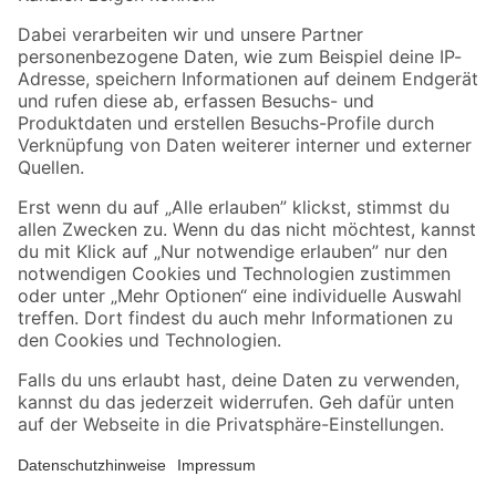
Folge uns
Zahlungsarten
Versandarten
Sicher einkaufen
Jetzt die toom-App herunterladen
Alle Preisangaben in EUR inkl. gesetzl. MwSt.. Die dargestellten Angebote sind unter
Umständen nicht in allen Märkten verfügbar. Die angegebenen Verfügbarkeiten beziehen
sich auf den unter "Mein Markt" ausgewählten toom Baumarkt. Alle Angebote und
Produkte nur solange der Vorrat reicht.
*Paketversand ab 59 € versandkostenfrei, gilt nicht für Artikel mit Speditionsversand, hier
fallen zusätzliche Versandkosten an.