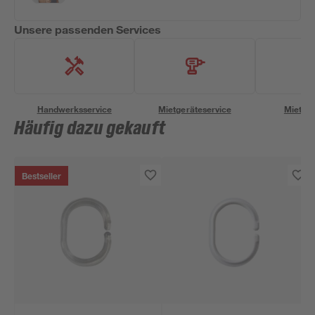
Unsere passenden Services
Handwerksservice
Mietgeräteservice
Miettra
Häufig dazu gekauft
Bestseller