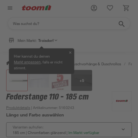
Mein Markt:
Troisdorf
✕
Hier kannst du deinen
, falls er nicht
Markt anpassen
/
Bad & Sanitär
/
Duschen
/
Duschvorhänge & Duschrollos
/
Feder
stimmt.
+
5
Federstange 110 - 185 cm
Produktdetails
| Artikelnummer
:
5160243
Länge und Farbe auswählen
Varianten aufrufen:
185 cm | Chromfarben glänzend
|
Im Markt verfügbar