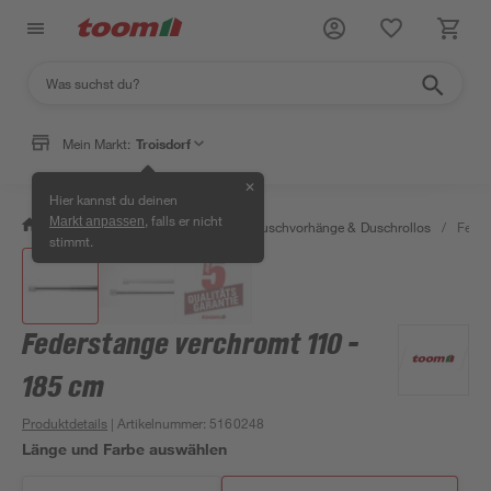
Mein Markt:
Troisdorf
✕
Hier kannst du deinen
, falls er nicht
Markt anpassen
/
Bad & Sanitär
/
Duschen
/
Duschvorhänge & Duschrollos
/
Feder
stimmt.
Federstange verchromt 110 -
185 cm
Produktdetails
| Artikelnummer
:
5160248
Länge und Farbe auswählen