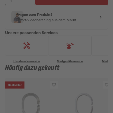
Fragen zum Produkt?
Sofort-Videoberatung aus dem Markt
Unsere passenden Services
Handwerksservice
Mietgeräteservice
Miettra
Häufig dazu gekauft
Bestseller