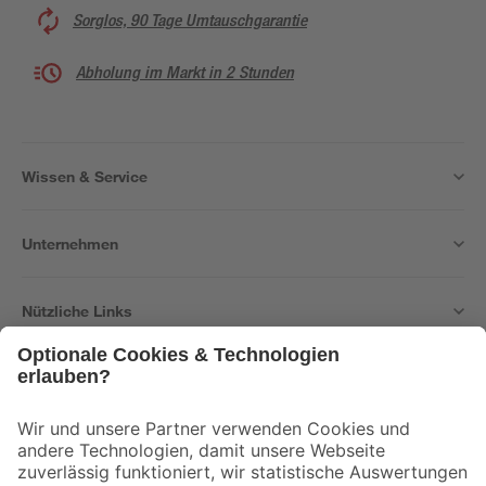
Sorglos, 90 Tage Umtauschgarantie
Abholung im Markt in 2 Stunden
Wissen & Service
Unternehmen
Nützliche Links
Bleib auf dem Laufenden mit unserem Newsletter
Der toom Newsletter: Keine Angebote und Aktionen mehr verpassen!
Zur Newsletter Anmeldung