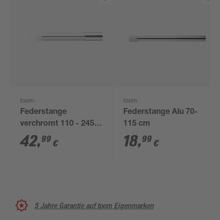
toom
toom
Federstange
Federstange Alu 70-
verchromt 110 - 245
115 cm
cm
42
,
18
,
99
99
€
€
5 Jahre Garantie auf toom Eigenmarken