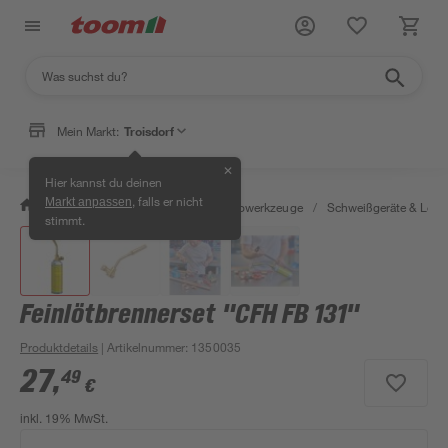
Mein Markt:
Troisdorf
✕
Hier kannst du deinen
, falls er nicht
Markt anpassen
/
Werkstatt & Maschinen
/
Elektrowerkzeuge
/
Schweißgeräte & Lötk
stimmt.
Feinlötbrennerset "CFH FB 131"
Produktdetails
| Artikelnummer
:
1350035
27
,
49
€
inkl. 19% MwSt.