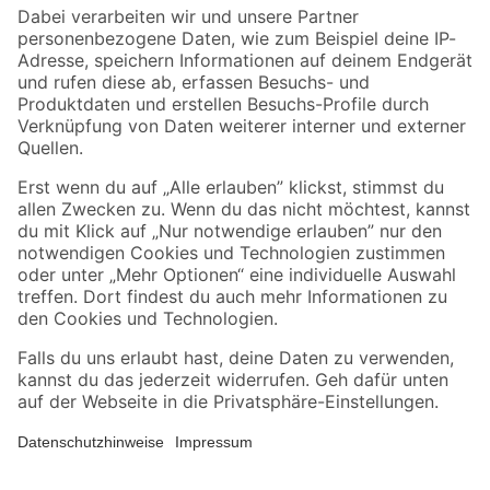
Zahlungsarten
Versandarten
Sicher einkaufen
Jetzt die toom-App herunterladen
Alle Preisangaben in EUR inkl. gesetzl. MwSt.. Die dargestellten Angebote sind unter
Umständen nicht in allen Märkten verfügbar. Die angegebenen Verfügbarkeiten beziehen
sich auf den unter "Mein Markt" ausgewählten toom Baumarkt. Alle Angebote und
Produkte nur solange der Vorrat reicht.
*Paketversand ab 59 € versandkostenfrei, gilt nicht für Artikel mit Speditionsversand, hier
fallen zusätzliche Versandkosten an.