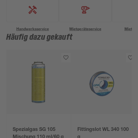
Handwerksservice
Mietgeräteservice
Miettra
Häufig dazu gekauft
Spezialgas SG 105
Fittingslot WL 340 100
Mischung 110 ml/60 g
g