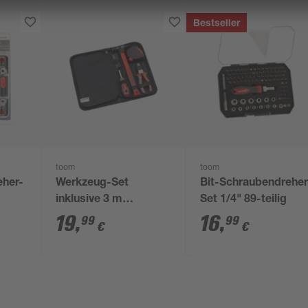
Bestseller
toom
toom
eher-
Werkzeug-Set
Bit-Schraubendreher
inklusive 3 m
Set 1/4" 89-teilig
/4-
Rollbandmaß, 14-
19
,
16
,
99
99
€
€
teilig