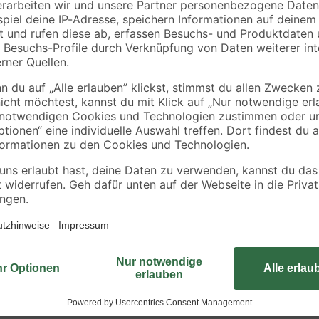
Stück
EasyFix Plissee weiß
EasyFix Plissee wei
60 x 130 cm
80 x 130 cm
17
,
23
,
99
99
€
€
39,99 €
49,99 €
Bit-Antriben
r, Bastler und Ersatzklingen
d im Möbelbau