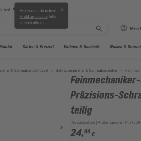
öffnet
✕
Hier kannst du deinen
, falls
Markt anpassen
er nicht stimmt.
Mein 
Sanitär
Garten & Freizeit
Wohnen & Haushalt
Wissen & Servic
reher & Schraubenschlüssel
/
Schraubendreher & Schraubenzieher
/
Feinmecha
Feinmechaniker-
Präzisions-Schr
teilig
Produktdetails
| Artikelnummer
:
1451509
24
,
99
€