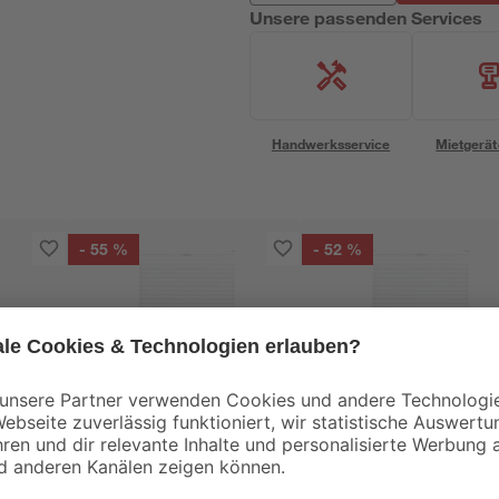
Unsere passenden Services
Handwerksservice
Mietgerät
- 55 %
- 52 %
Gardinia
Gardinia