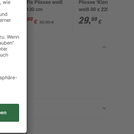
ß
EasyFix Plissee weiß
Plissee 'Klemmfix'
50 x 130 cm
weiß 80 x 220 cm
15
,
29
,
99
99
€
€
32,99 €