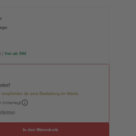
e
tage
 |
frei ab 59€
sdorf
 empfehlen dir eine Bestellung im Markt.
h hinterlegt
 Märkten
In den Warenkorb