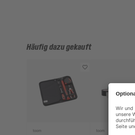
Häufig dazu gekauft
toom
toom