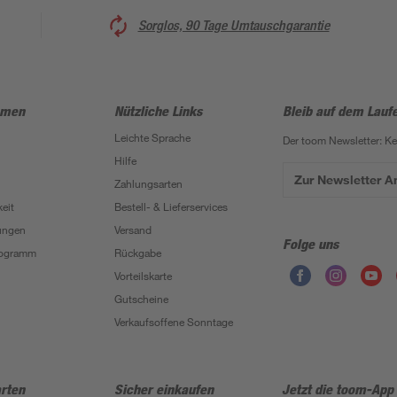
Sorglos, 90 Tage Umtauschgarantie
hmen
Nützliche Links
Bleib auf dem Lauf
Leichte Sprache
Der toom Newsletter: K
Hilfe
Zur Newsletter 
Zahlungsarten
eit
Bestell- & Lieferservices
ungen
Versand
Folge uns
Programm
Rückgabe
Vorteilskarte
Gutscheine
Verkaufsoffene Sonntage
rten
Sicher einkaufen
Jetzt die toom-App