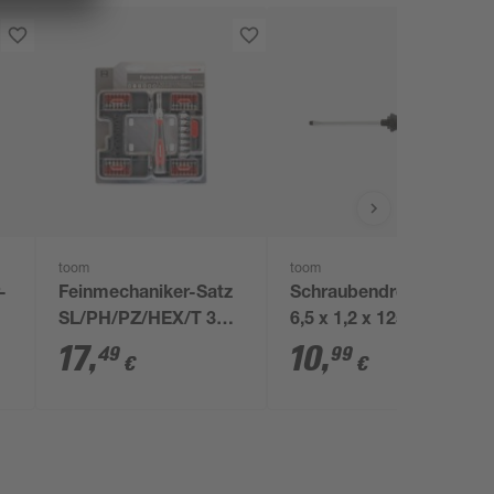
toom
toom
-
Feinmechaniker-Satz
Schraubendreher SL
SL/PH/PZ/HEX/T 37-
6,5 x 1,2 x 125 mm
teilig
17
,
10
,
49
99
€
€