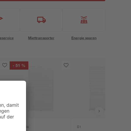
eservice
Miettransporter
Energie sparen
- 51 %
Gardinia
B1