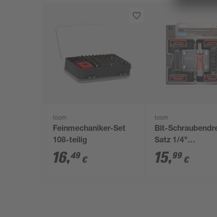
toom
toom
Feinmechaniker-Set
Bit-Schraubendr
108-teilig
Satz 1/4"
SL/PH/PZ/HEX/T
16
,
15
,
49
99
€
€
Kant 38-teilig