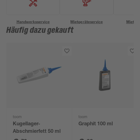
Handwerksservice
Mietgeräteservice
Miettra
Häufig dazu gekauft
toom
toom
Kugellager-
Graphit 100 ml
Abschmierfett 50 ml