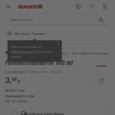
Mein Markt:
Troisdorf
✕
Hier kannst du deinen
, falls er nicht
Markt anpassen
/
Garten & Freizeit
/
Auto & Fahrrad
/
Autozubehör & Autopflege
/
stimmt.
Feinmechanikeröl 100 ml
Produktdetails
| Artikelnummer
:
1200247
3
,
99
€
39,90 € / Liter
Paketinhalt:
0,1 Liter
inkl. 19% MwSt.
Lieferung nach Hause