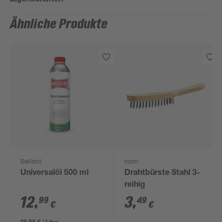
Ähnliche Produkte
Ballistol
toom
Universalöl 500 ml
Drahtbürste Stahl 3-
reihig
12
,
3
,
99
49
€
€
25,98 € / Liter