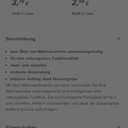
3
,
2
,
79
99
€
€
75,80 € / Liter
29,90 € / Liter
Beschreibung
zum Ölen von Nähmaschinen, anwendungsfertig
für eine reibungslose Funktionalität
Harz- und säurefrei
einfache Anwendung
präziser Auftrag dank Dosierspitze
Mit dem Nähmaschinenöl von toom behandeln Sie Ihre
Nähmaschine materialgerecht und ermöglichen eine
reibungslose Funktion. Die hochwirksame Flüssigkeit ist harz-
und säurefrei, einfach anzuwenden und dank der Dosierspitze
äußerst präzise aufzutragen.
Eigenschaften