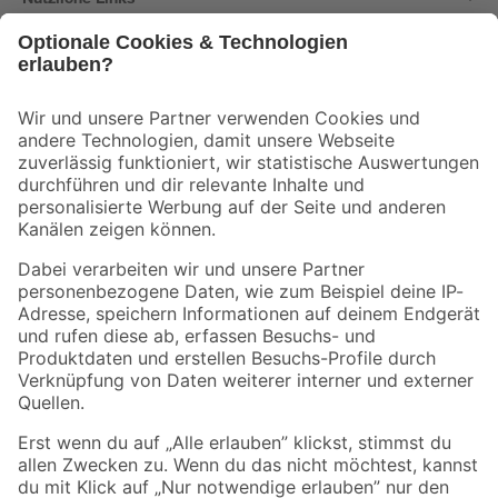
Bleib auf dem Laufenden mit unserem Newsletter
Der toom Newsletter: Keine Angebote und Aktionen mehr verpassen!
Zur Newsletter Anmeldung
Folge uns
Zahlungsarten
Versandarten
Sicher einkaufen
Jetzt die toom-App herunterladen