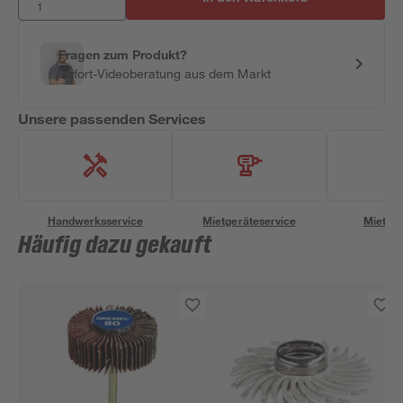
Fragen zum Produkt?
Sofort-Videoberatung aus dem Markt
Unsere passenden Services
Handwerksservice
Mietgeräteservice
Miettra
Häufig dazu gekauft