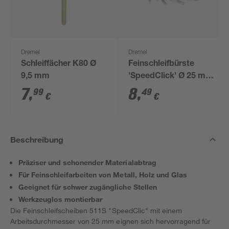
Dremel
Dremel
Schleiffächer K80 Ø
Feinschleifbürste
9,5 mm
'SpeedClick' Ø 25 mm
K120
7
,
8
,
99
49
€
€
Beschreibung
Präziser und schonender Materialabtrag
Für Feinschleifarbeiten von Metall, Holz und Glas
Geeignet für schwer zugängliche Stellen
Werkzeuglos montierbar
Die Feinschleifscheiben 511S "SpeedClic" mit einem
Arbeitsdurchmesser von 25 mm eignen sich hervorragend für