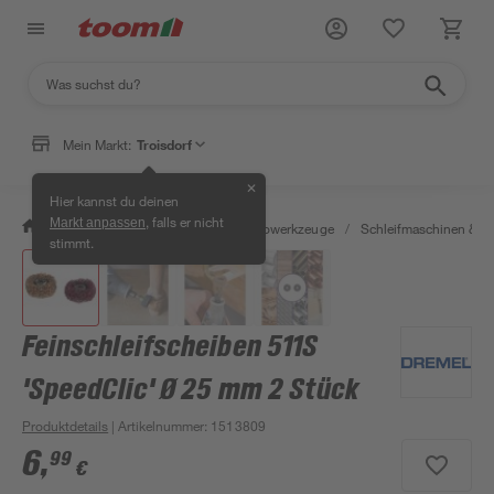
Mein Markt:
Troisdorf
✕
Hier kannst du deinen
, falls er nicht
Markt anpassen
/
Werkstatt & Maschinen
/
Elektrowerkzeuge
/
Schleifmaschinen & T
stimmt.
Feinschleifscheiben 511S
'SpeedClic' Ø 25 mm 2 Stück
Produktdetails
| Artikelnummer
:
1513809
6
,
99
€