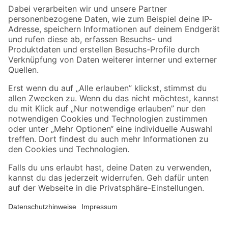
Zahlungsarten
Versandarten
Sicher einkaufen
Jetzt die toom-App herunterladen
Alle Preisangaben in EUR inkl. gesetzl. MwSt.. Die dargestellten Angebote sind unter
Umständen nicht in allen Märkten verfügbar. Die angegebenen Verfügbarkeiten beziehen
sich auf den unter "Mein Markt" ausgewählten toom Baumarkt. Alle Angebote und
Produkte nur solange der Vorrat reicht.
*Paketversand ab 59 € versandkostenfrei, gilt nicht für Artikel mit Speditionsversand, hier
fallen zusätzliche Versandkosten an.