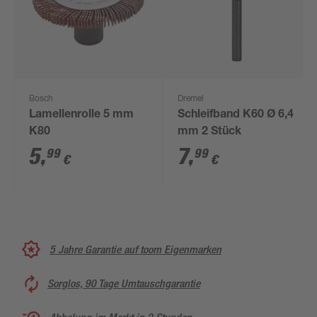
Bosch
Dremel
Lamellenrolle 5 mm
Schleifband K60 Ø 6,4
K80
mm 2 Stück
5
,
7
,
99
99
€
€
5 Jahre Garantie auf toom Eigenmarken
Sorglos, 90 Tage Umtauschgarantie