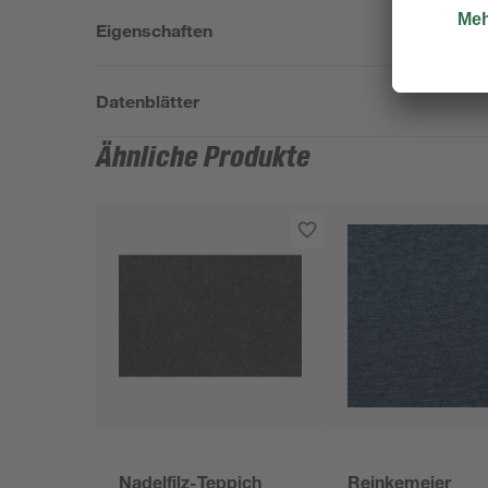
Eigenschaften
Datenblätter
Ähnliche Produkte
Nadelfilz-Teppich
Reinkemeier