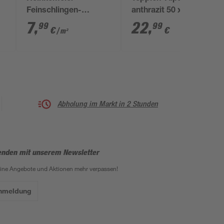
Feinschlingen-
anthrazit 50 x 110 cm
ün
Teppich 'Rambo'
7
,
22
,
99
99
€
€
/ m²
Anthrazit 4 m
Abholung im Markt in 2 Stunden
enden mit unserem Newsletter
eine Angebote und Aktionen mehr verpassen!
Anmeldung