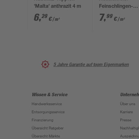
'Malta' anthrazit 4 m
Feinschlingen-
Teppich 'Rambo'
6
,
7
,
29
99
€
€
/ m²
/ m²
4 m
5 Jahre Garantie auf toom Eigenmarken
Wissen & Service
Unterne
Handwerksservice
Über uns
Entsorgungsservice
Karriere
Finanzierung
Presse
Übersicht Ratgeber
Nachhaltigk
Übersicht Märkte
Auszeichn