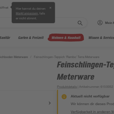
öffnet
✕
Hier kannst du deinen
, falls
Markt anpassen
er nicht stimmt.
Mein 
Sanitär
Garten & Freizeit
Wohnen & Haushalt
Wissen & Servic
ichboden Meterware
/
Feinschlingen-Teppich 'Rambo' Terra Meterware
Feinschlingen-Te
Meterware
Produktdetails
| Artikelnummer
:
6150052
Aktuell nicht verfügbar
Wir können dir dieses Produ
Verfügbarkeit in anderen 