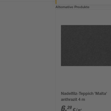
Alternative Produkte
Nadelfilz-Teppich 'Malta'
anthrazit 4 m
6
,
29
€
/ m²