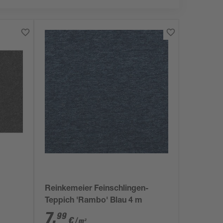
Reinkemeier Feinschlingen-
Teppich 'Rambo' Blau 4 m
7
,
99
€
/ m²