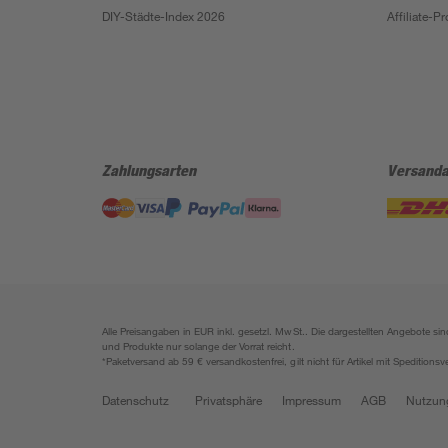
DIY-Städte-Index 2026
Affiliate-
Zahlungsarten
Versanda
Alle Preisangaben in EUR inkl. gesetzl. MwSt.. Die dargestellten Angebote 
und Produkte nur solange der Vorrat reicht.
*Paketversand ab 59 € versandkostenfrei, gilt nicht für Artikel mit Speditionsv
Datenschutz
Privatsphäre
Impressum
AGB
Nutzun