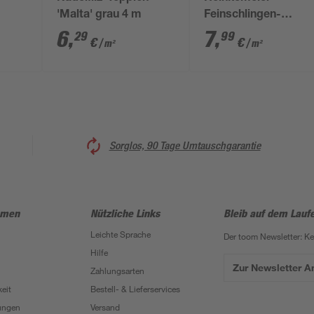
'Malta' grau 4 m
Feinschlingen-
 Blau
Teppich 'Rambo' Gr
6
,
7
,
29
99
€
€
/ m²
/ m²
4 m
Sorglos, 90 Tage Umtauschgarantie
hmen
Nützliche Links
Bleib auf dem Lauf
Leichte Sprache
Der toom Newsletter: K
Hilfe
Zur Newsletter 
Zahlungsarten
eit
Bestell- & Lieferservices
ungen
Versand