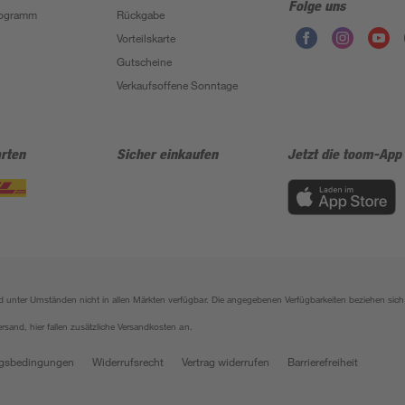
Folge uns
Programm
Rückgabe
Vorteilskarte
Gutscheine
Verkaufsoffene Sonntage
rten
Sicher einkaufen
Jetzt die toom-App
sind unter Umständen nicht in allen Märkten verfügbar. Die angegebenen Verfügbarkeiten beziehen s
ersand, hier fallen zusätzliche Versandkosten an.
gsbedingungen
Widerrufsrecht
Vertrag widerrufen
Barrierefreiheit