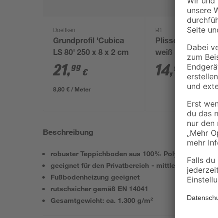
Doellken
B1
Grundprofil 'Cubica
Plissee 'Klemmfi
LS 80' 250 x 8 x 2 cm
weiß 50 x 130 c
21
,
14
,
99
99
€
€
8,80 € / Meter
Beschreibung
robuster Teppichboden aus 100% Polypropylen
geeignet für den Privatbereich - mittlere Nutzung
Fußbodenheizung geeignet
rutschsicher gemäß EN 14041
Gesamtgewicht: ca. 1.300 g/m²