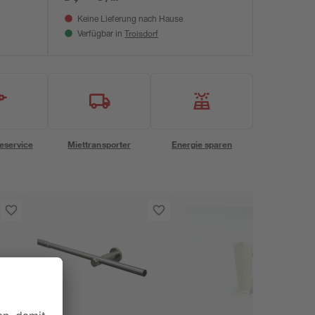
Keine Lieferung nach Hause
Troisdorf
Verfügbar in
eservice
Miettransporter
Energie sparen