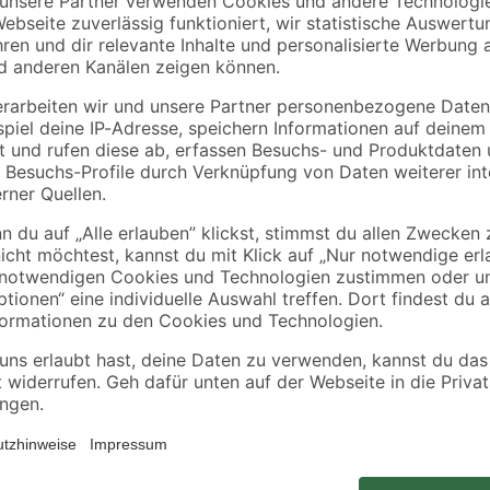
Doellken
Doellken
x'
Endkappen für LED
Innenecke für LED
m
Sockelleiste 'Cubica
Sockelleiste 'Cubica
LS 80' weiß, 2 Stück
LS 80' anthrazit
5
,
5
,
99
99
€
€
Robuster Teppichboden aus 100% 
bestens installieren lässt. Diese s
3mm und einem hochwertigen Texti
verschiedenen Farben erhältlich.