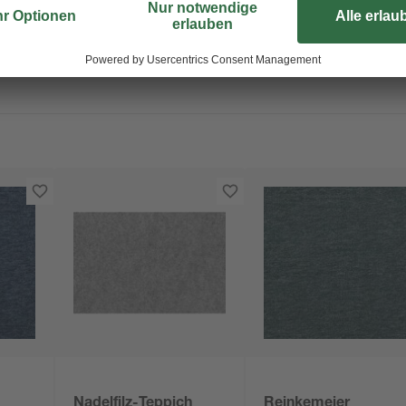
Nadelfilz-Teppich
Reinkemeier