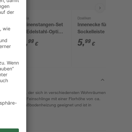
Gardinia
Doellken
Gardinenstangen-Set
Innenecke für LED
'Sol' Edelstahl-Optik
Sockelleiste 'Cubica
190 - 340 cm
LS 80' weiß
29
,
5
,
99
99
€
€
Polypropylen, der sich in verschiedensten Wohnräumen
trapazierfähige Feinschlinge mit einer Florhöhe von ca.
lrücken ist Fußbodenheizung geeignet und ist in