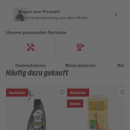
Fragen zum Produkt?
Sofort-Videoberatung aus dem Markt
Unsere passenden Services
Handwerksservice
Mietgeräteservice
Miettra
Häufig dazu gekauft
Bestseller
Bestseller
Aktion