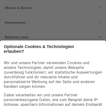
Wissen & Service
Unternehmen
Nützliche Links
Bleib auf dem Laufenden mit unserem Newsletter
Der toom Newsletter: Keine Angebote und Aktionen mehr verpassen!
Zur Newsletter Anmeldung
Folge uns