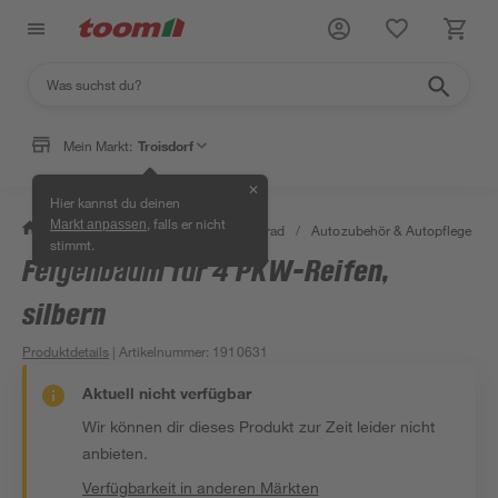
Mein Markt:
Troisdorf
✕
Hier kannst du deinen
, falls er nicht
Markt anpassen
/
Garten & Freizeit
/
Auto & Fahrrad
/
Autozubehör & Autopflege
/
stimmt.
Felgenbaum für 4 PKW-Reifen,
silbern
Produktdetails
| Artikelnummer
:
1910631
Aktuell nicht verfügbar
Wir können dir dieses Produkt zur Zeit leider nicht
anbieten.
Verfügbarkeit in anderen Märkten