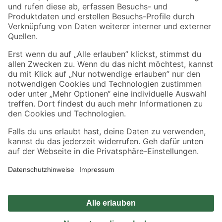
Zahlungsarten
Versandarten
Sicher einkaufen
Jetzt die toom-App herunterladen
Alle Preisangaben in EUR inkl. gesetzl. MwSt.. Die dargestellten Angebote sind unter
Umständen nicht in allen Märkten verfügbar. Die angegebenen Verfügbarkeiten beziehen
sich auf den unter "Mein Markt" ausgewählten toom Baumarkt. Alle Angebote und
Produkte nur solange der Vorrat reicht.
*Paketversand ab 59 € versandkostenfrei, gilt nicht für Artikel mit Speditionsversand, hier
fallen zusätzliche Versandkosten an.
Datenschutz
Privatsphäre
Impressum
AGB
Nutzungsbedingungen
Widerrufsrecht
Vertrag widerrufen