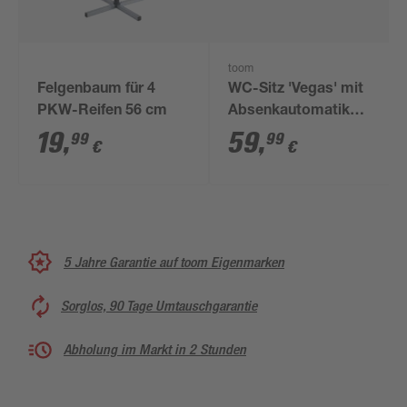
toom
Felgenbaum für 4
WC-Sitz 'Vegas' mit
PKW-Reifen 56 cm
Absenkautomatik
weiß Holzkern
19
,
59
,
99
99
€
€
5 Jahre Garantie auf toom Eigenmarken
Sorglos, 90 Tage Umtauschgarantie
Abholung im Markt in 2 Stunden