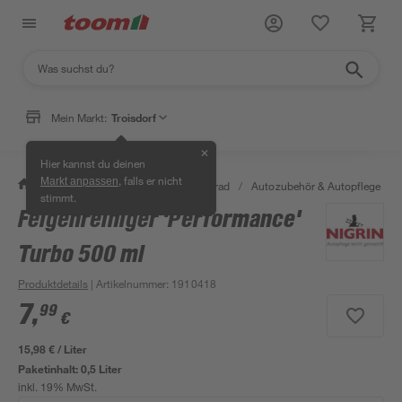
Mein Markt:
Troisdorf
✕
Hier kannst du deinen
, falls er nicht
Markt anpassen
/
Garten & Freizeit
/
Auto & Fahrrad
/
Autozubehör & Autopflege
/
stimmt.
Felgenreiniger 'Performance'
Turbo 500 ml
Produktdetails
| Artikelnummer
:
1910418
7
,
99
€
15,98 € / Liter
Paketinhalt:
0,5 Liter
inkl. 19% MwSt.