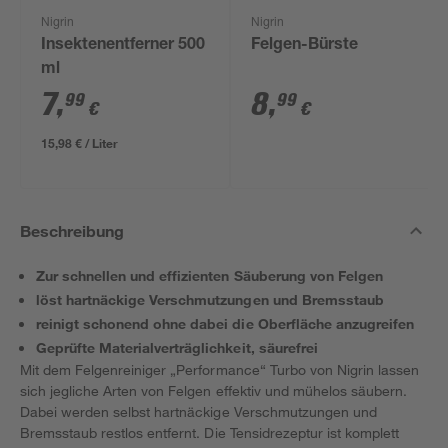
Nigrin
Nigrin
Insektenentferner 500
Felgen-Bürste
ml
7
,
8
,
99
99
€
€
15,98 € / Liter
Beschreibung
Zur schnellen und effizienten Säuberung von Felgen
löst hartnäckige Verschmutzungen und Bremsstaub
reinigt schonend ohne dabei die Oberfläche anzugreifen
Geprüfte Materialverträglichkeit, säurefrei
Mit dem Felgenreiniger „Performance“ Turbo von Nigrin lassen
sich jegliche Arten von Felgen effektiv und mühelos säubern.
Dabei werden selbst hartnäckige Verschmutzungen und
Bremsstaub restlos entfernt. Die Tensidrezeptur ist komplett