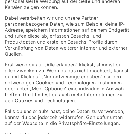
Folge uns
Zahlungsarten
Versandarten
Sicher einkaufen
Jetzt die toom-App herunterladen
Alle Preisangaben in EUR inkl. gesetzl. MwSt.. Die dargestellten Angebote sind unter
Umständen nicht in allen Märkten verfügbar. Die angegebenen Verfügbarkeiten beziehen
sich auf den unter "Mein Markt" ausgewählten toom Baumarkt. Alle Angebote und
Produkte nur solange der Vorrat reicht.