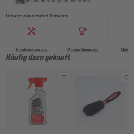
Sofort-Videoberatung aus dem Markt
Unsere passenden Services
Handwerksservice
Mietgeräteservice
Miettra
Häufig dazu gekauft