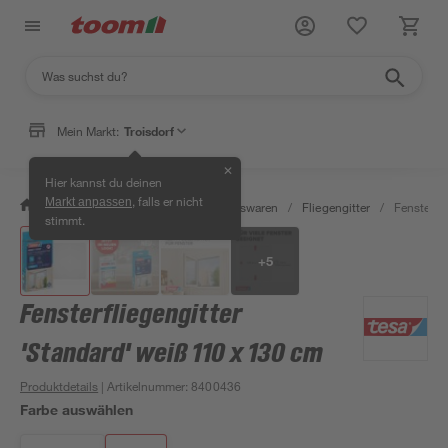
Mein Markt:
Troisdorf
✕
Hier kannst du deinen
, falls er nicht
Markt anpassen
/
Wohnen & Haushalt
/
Haushaltswaren
/
Fliegengitter
/
Fensterfl
stimmt.
+
5
Fensterfliegengitter
'Standard' weiß 110 x 130 cm
Produktdetails
| Artikelnummer
:
8400436
Farbe auswählen