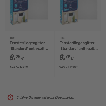
Tesa
Tesa
Fensterfliegengitter
Fensterfliegengitter
'Standard' anthrazit
'Standard' anthrazit
110 x 130 cm
130 x 150 cm
9
,
9
,
39
99
€
€
7,22 € / Meter
0,20 € / Meter
5 Jahre Garantie auf toom Eigenmarken