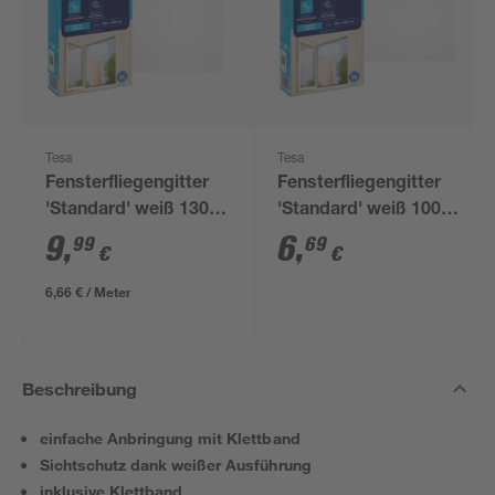
Tesa
Tesa
Fensterfliegengitter
Fensterfliegengitter
'Standard' weiß 130 x
'Standard' weiß 100 x
150 cm
100 cm
9
,
6
,
99
69
€
€
6,66 € / Meter
Beschreibung
einfache Anbringung mit Klettband
Sichtschutz dank weißer Ausführung
inklusive Klettband