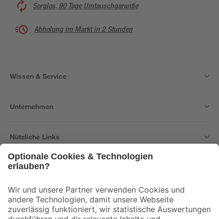
Sorglos, 90 Tage Umtauschgarantie
Abholung im Markt in 2 Stunden
Wissen & Service
Unternehmen
Nützliche Links
Bleib auf dem Laufenden mit unserem Newsletter
Der toom Newsletter: Keine Angebote und Aktionen mehr verpassen!
Zur Newsletter Anmeldung