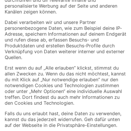
Folge uns
Zahlungsarten
Versandarten
Sicher einkaufen
Jetzt die toom-App herunterladen
Alle Preisangaben in EUR inkl. gesetzl. MwSt.. Die dargestellten Angebote sind unter
Umständen nicht in allen Märkten verfügbar. Die angegebenen Verfügbarkeiten beziehen
sich auf den unter "Mein Markt" ausgewählten toom Baumarkt. Alle Angebote und