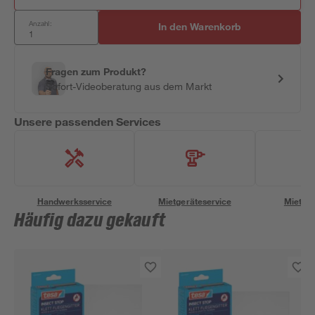
Anzahl:
In den Warenkorb
Fragen zum Produkt?
Sofort-Videoberatung aus dem Markt
Unsere passenden Services
Handwerksservice
Mietgeräteservice
Miettra
Häufig dazu gekauft