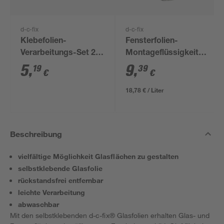
d-c-fix
d-c-fix
Klebefolien-
Fensterfolien-
Verarbeitungs-Set 2-
Montageflüssigkeit
teilig
500 ml
5
,
9
,
19
39
€
€
18,78 € / Liter
Beschreibung
vielfältige Möglichkeit Glasflächen zu gestalten
selbstklebende Glasfolie
rückstandsfrei entfernbar
leichte Verarbeitung
abwaschbar
Mit den selbstklebenden d-c-fix® Glasfolien erhalten Glas- und