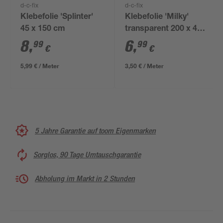
d-c-fix
d-c-fix
Klebefolie 'Splinter'
Klebefolie 'Milky'
45 x 150 cm
transparent 200 x 45
cm
8
,
6
,
99
99
€
€
5,99 € / Meter
3,50 € / Meter
5 Jahre Garantie auf toom Eigenmarken
Sorglos, 90 Tage Umtauschgarantie
Abholung im Markt in 2 Stunden