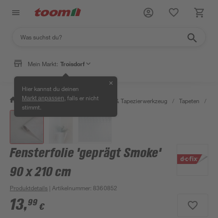
Mein Markt:
Troisdorf
✕
Hier kannst du deinen
, falls er nicht
Markt anpassen
/
Wohnen & Haushalt
/
Tapeten & Tapezierwerkzeug
/
Tapeten
/
Kl
stimmt.
Fensterfolie 'geprägt Smoke'
90 x 210 cm
Produktdetails
| Artikelnummer
:
8360852
13
,
99
€