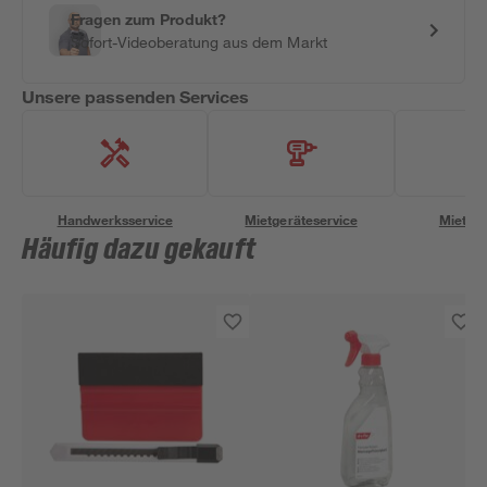
Fragen zum Produkt?
Sofort-Videoberatung aus dem Markt
Unsere passenden Services
Handwerksservice
Mietgeräteservice
Miettra
Häufig dazu gekauft