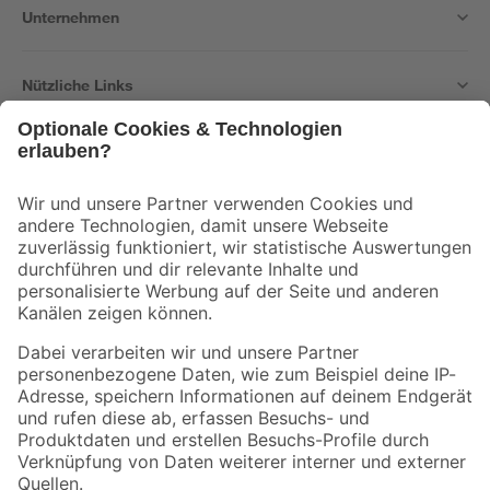
Unternehmen
Nützliche Links
Bleib auf dem Laufenden mit unserem Newsletter
Der toom Newsletter: Keine Angebote und Aktionen mehr verpassen!
Zur Newsletter Anmeldung
Folge uns
Zahlungsarten
Versandarten