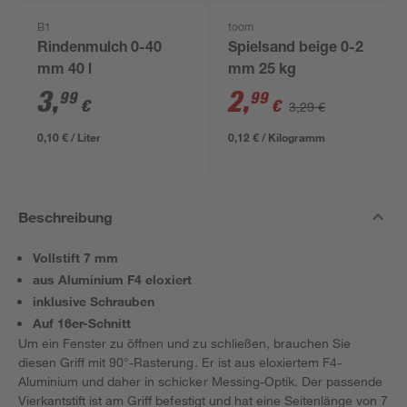
B1
toom
Rindenmulch 0-40
Spielsand beige 0-2
mm 40 l
mm 25 kg
3
,
2
,
99
99
€
€
3,29 €
0,10 € / Liter
0,12 € / Kilogramm
Beschreibung
Vollstift 7 mm
aus Aluminium F4 eloxiert
inklusive Schrauben
Auf 16er-Schnitt
Um ein Fenster zu öffnen und zu schließen, brauchen Sie
diesen Griff mit 90°-Rasterung. Er ist aus eloxiertem F4-
Aluminium und daher in schicker Messing-Optik. Der passende
Vierkantstift ist am Griff befestigt und hat eine Seitenlänge von 7