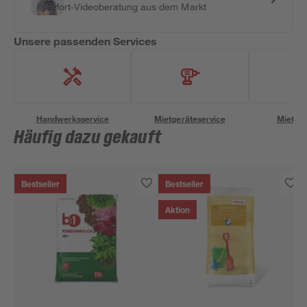
Sofort-Videoberatung aus dem Markt
Unsere passenden Services
Handwerksservice
Mietgeräteservice
Miettra
Häufig dazu gekauft
Bestseller
Bestseller
Aktion