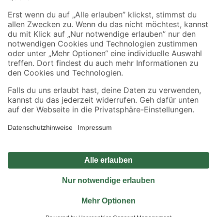
Sicher einkaufen
Jetzt die toom-App herunterladen
Alle Preisangaben in EUR inkl. gesetzl. MwSt.. Die dargestellten Angebote sind unter
Umständen nicht in allen Märkten verfügbar. Die angegebenen Verfügbarkeiten beziehen
sich auf den unter "Mein Markt" ausgewählten toom Baumarkt. Alle Angebote und
Produkte nur solange der Vorrat reicht.
*Paketversand ab 59 € versandkostenfrei, gilt nicht für Artikel mit Speditionsversand, hier
fallen zusätzliche Versandkosten an.
Datenschutz
Privatsphäre
Impressum
AGB
Nutzungsbedingungen
Widerrufsrecht
Vertrag widerrufen
Barrierefreiheit
© 2026 toom Baumarkt GmbH