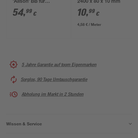
'Alison' BB für
2400 x 80 x 10 mm
Bad/WC Messing
54
,
10
,
99
99
€
€
Chromoptik poliert
4,58 € / Meter
5 Jahre Garantie auf toom Eigenmarken
Sorglos, 90 Tage Umtauschgarantie
Abholung im Markt in 2 Stunden
Wissen & Service