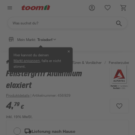
Mein Markt:
Troisdorf
✕
Hier kannst du deinen
, falls er nicht
Markt anpassen
/
Bauen & Renovieren
/
Fenster, Türen & Vordächer
/
Fensterzubehör
stimmt.
Fenstergriff Aluminium
eloxiert
Produktdetails
| Artikelnummer
:
456929
4
,
79
€
inkl. 19% MwSt.
Lieferung nach Hause