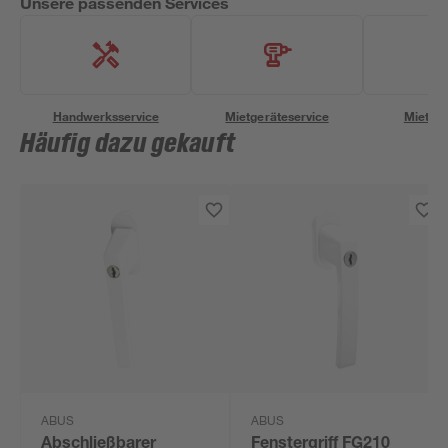
Unsere passenden Services
Handwerksservice
Mietgeräteservice
Miettra
Häufig dazu gekauft
ABUS
ABUS
Abschließbarer
Fenstergriff FG210