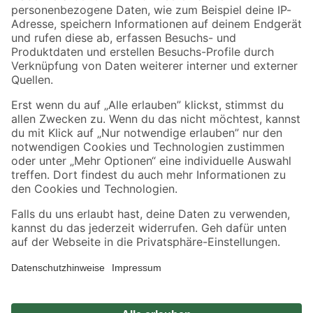
Zahlungsarten
Versandarten
Sicher einkaufen
Jetzt die toom-App herunterladen
Alle Preisangaben in EUR inkl. gesetzl. MwSt.. Die dargestellten Angebote sind unter
Umständen nicht in allen Märkten verfügbar. Die angegebenen Verfügbarkeiten beziehen
sich auf den unter "Mein Markt" ausgewählten toom Baumarkt. Alle Angebote und
Produkte nur solange der Vorrat reicht.
*Paketversand ab 59 € versandkostenfrei, gilt nicht für Artikel mit Speditionsversand, hier
fallen zusätzliche Versandkosten an.
Datenschutz
Privatsphäre
Impressum
AGB