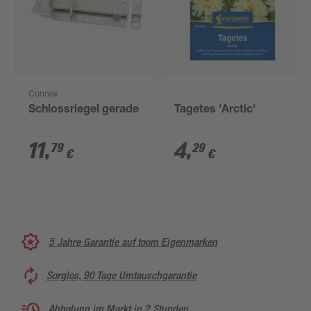
Connex
Schlossriegel gerade
Tagetes 'Arctic'
11
,
4
,
79
29
€
€
5 Jahre Garantie auf toom Eigenmarken
Sorglos, 90 Tage Umtauschgarantie
Abholung im Markt in 2 Stunden