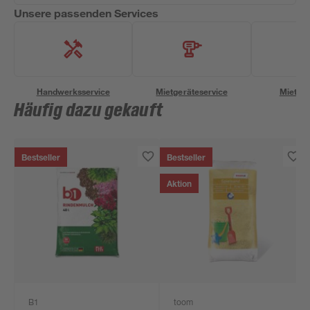
Unsere passenden Services
Handwerksservice
Mietgeräteservice
Miettra
Häufig dazu gekauft
Bestseller
Bestseller
Aktion
B1
toom