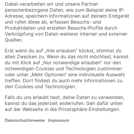
Zahlungsarten
Versandarten
Sicher einkaufen
Jetzt die toom-App herunterladen
Alle Preisangaben in EUR inkl. gesetzl. MwSt.. Die dargestellten Angebote sind unter
Umständen nicht in allen Märkten verfügbar. Die angegebenen Verfügbarkeiten beziehen
sich auf den unter "Mein Markt" ausgewählten toom Baumarkt. Alle Angebote und
Produkte nur solange der Vorrat reicht.
*Paketversand ab 59 € versandkostenfrei, gilt nicht für Artikel mit Speditionsversand, hier
fallen zusätzliche Versandkosten an.