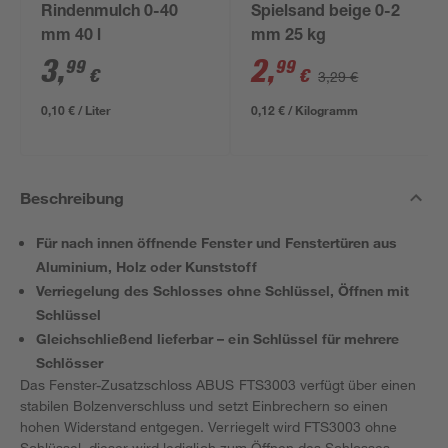
Rindenmulch 0-40
Spielsand beige 0-2
mm 40 l
mm 25 kg
3
,
2
,
99
99
€
€
3,29 €
0,10 € / Liter
0,12 € / Kilogramm
Beschreibung
Für nach innen öffnende Fenster und Fenstertüren aus
Aluminium, Holz oder Kunststoff
Verriegelung des Schlosses ohne Schlüssel, Öffnen mit
Schlüssel
Gleichschließend lieferbar – ein Schlüssel für mehrere
Schlösser
Das Fenster-Zusatzschloss ABUS FTS3003 verfügt über einen
stabilen Bolzenverschluss und setzt Einbrechern so einen
hohen Widerstand entgegen. Verriegelt wird FTS3003 ohne
Schlüssel, dieser wird lediglich zum Öffnen des Schlosses