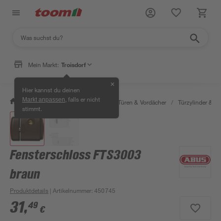
Mein Markt:
Troisdorf
✕
Hier kannst du deinen
, falls er nicht
Markt anpassen
/
Bauen & Renovieren
/
Fenster, Türen & Vordächer
/
Türzylinder & Tü
stimmt.
Fensterschloss FTS3003
braun
Produktdetails
| Artikelnummer
:
450745
31
,
49
€