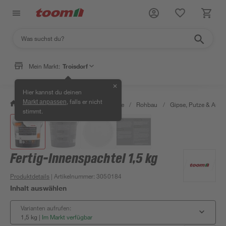
Mein Markt:
Troisdorf
✕
Hier kannst du deinen
, falls er nicht
Markt anpassen
/
Bauen & Renovieren
/
Baustoffe
/
Rohbau
/
Gipse, Putze & Aus
stimmt.
Fertig-Innenspachtel 1,5 kg
Produktdetails
| Artikelnummer
:
3050184
Inhalt auswählen
Varianten aufrufen:
1,5 kg
|
Im Markt verfügbar