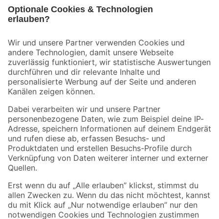
Bleib auf dem Laufenden mit unserem Newsletter
Der toom Newsletter: Keine Angebote und Aktionen mehr verpassen!
Zur Newsletter Anmeldung
Folge uns
Zahlungsarten
Versandarten
Sicher einkaufen
Jetzt die toom-App herunterladen