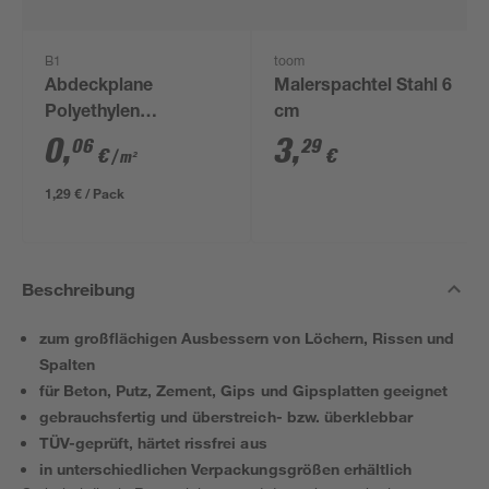
B1
toom
Abdeckplane
Malerspachtel Stahl 6
Polyethylen
cm
transparent 4 x 5 m
0
,
3
,
06
29
€
€
/ m²
1,29 € / Pack
Beschreibung
zum großflächigen Ausbessern von Löchern, Rissen und
Spalten
für Beton, Putz, Zement, Gips und Gipsplatten geeignet
gebrauchsfertig und überstreich- bzw. überklebbar
TÜV-geprüft, härtet rissfrei aus
in unterschiedlichen Verpackungsgrößen erhältlich