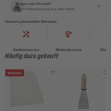
Fragen zum Produkt?
Sofort-Videoberatung aus dem Markt
Unsere passenden Services
Handwerksservice
Mietgeräteservice
Miettra
Häufig dazu gekauft
Bestseller