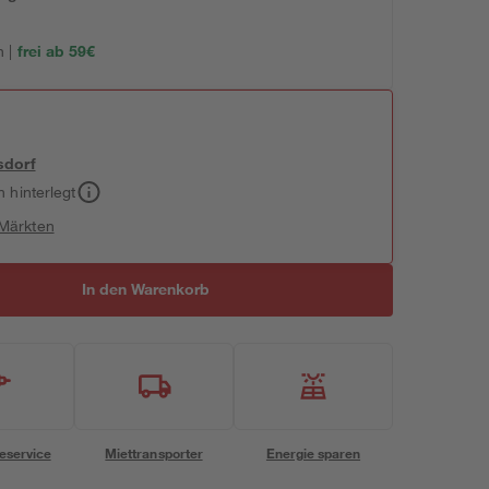
 |
frei ab 59€
sdorf
h hinterlegt
 Märkten
In den Warenkorb
eservice
Miettransporter
Energie sparen