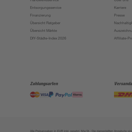
Entsorgungsservice
Karriere
Finanzierung
Presse
Übersicht Ratgeber
Nachhaltigk
Übersicht Märkte
Auszeichn
DIY-Städte-Index 2026
Affiliate-
Zahlungsarten
Versanda
Alle Preisangaben in EUR inkl. gesetzl. MwSt.. Die dargestellten Angebote 