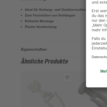
Ideal für Vorhang- und Gardinenschienen
Zum Feststellen von Vorhängen
Einfache Montage
Flache Verarbeitung
Eigenschaften
Ähnliche Produkte