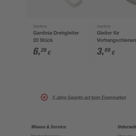
Gardinia
Gardinia
Gardinia Drehgleiter
Gleiter für
20 Stück
Vorhangschienen
Stück
6
,
3
,
29
99
€
€
5 Jahre Garantie auf toom Eigenmarken
Wissen & Service
Unterne
Handwerksservice
Über uns