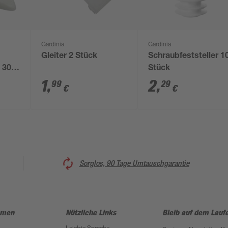
Gardinia
Gardinia
Gleiter 2 Stück
Schraubfeststeller 1
 30
Stück
1
,
2
,
99
29
€
€
Sorglos, 90 Tage Umtauschgarantie
hmen
Nützliche Links
Bleib auf dem Lauf
Leichte Sprache