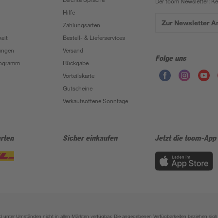
Der toom Newsletter: K
Hilfe
Zur Newsletter 
Zahlungsarten
eit
Bestell- & Lieferservices
ungen
Versand
Folge uns
Programm
Rückgabe
Vorteilskarte
Gutscheine
Verkaufsoffene Sonntage
rten
Sicher einkaufen
Jetzt die toom-App
sind unter Umständen nicht in allen Märkten verfügbar. Die angegebenen Verfügbarkeiten beziehen s