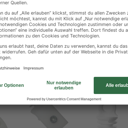
Gebieten Sie Ihren Gardinen und V
Kunststoffklemmen können mühelos
fixiert werden soll. Die beiden E
der Vorhangschiene befestigt. Ebe
Ihre Fenster umdekorieren möchten
für weiße Gardinenschienen. Ein Pa