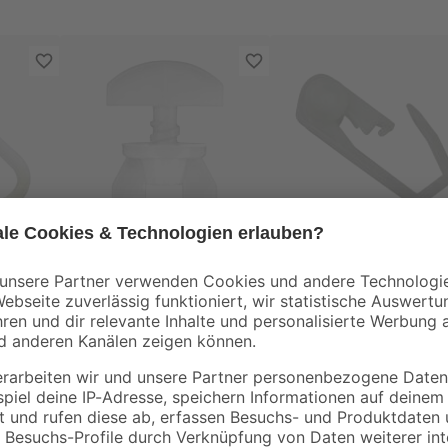
Gardinia
Gardinia
ck
Zwischenfeststeller
UV-Rollringe weiß 5
für Vorhangschienen 6
Stück
Stück
2
,
5
,
99
99
€
€