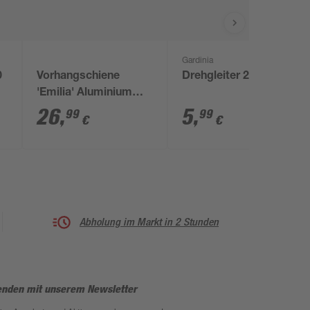
Gardinia
0
Vorhangschiene
Drehgleiter 20 Stück
'Emilia' Aluminium
mattschwarz 230 cm
26
,
5
,
99
99
€
€
Abholung im Markt in 2 Stunden
enden mit unserem Newsletter