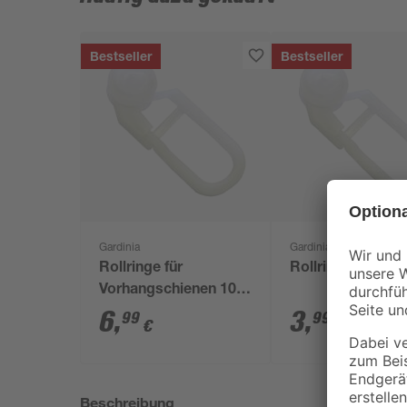
Bestseller
Bestseller
Gardinia
Gardinia
Rollringe für
Rollringe 50 Stü
Vorhangschienen 100
Stück
6
,
3
,
99
99
€
€
Beschreibung