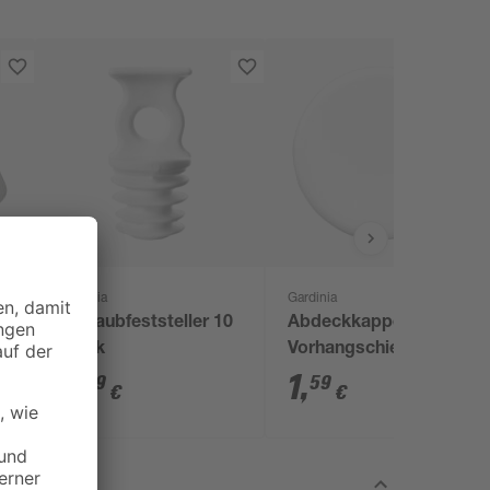
Gardinia
Gardinia
0
Schraubfeststeller 10
Abdeckkappen für
Stück
Vorhangschienen
2
,
1
,
29
59
€
€