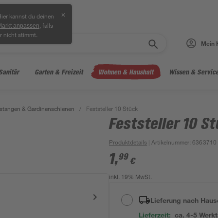
✕
ier kannst du deinen
, falls
Markt anpassen
r nicht stimmt.
Mein 
Sanitär
Garten & Freizeit
Wohnen & Haushalt
Wissen & Servic
stangen & Gardinenschienen
/
Feststeller 10 Stück
Feststeller 10 S
Produktdetails
| Artikelnummer
:
6363710
1
,
99
€
inkl. 19% MwSt.
Lieferung nach Haus
Lieferzeit:
ca. 4-5 Werk