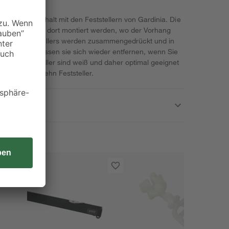
orhängen Einhalt mit den Feststellern von Gardinia. Die
 und schnell dort montiert werden, wo der Vorhang
nden des Feststellers werden zusammengedrückt und in
nso schnell lassen sie sich wieder entfernen, wenn Sie
. Die Feststeller sind weiß und daher optimal geeignet
ket enthält zehn Feststeller.