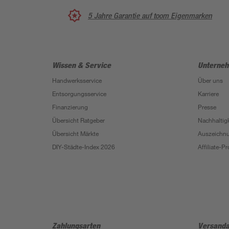
5 Jahre Garantie auf toom Eigenmarken
Wissen & Service
Unterne
Handwerksservice
Über uns
Entsorgungsservice
Karriere
Finanzierung
Presse
Übersicht Ratgeber
Nachhaltigk
Übersicht Märkte
Auszeichn
DIY-Städte-Index 2026
Affiliate-
Zahlungsarten
Versanda