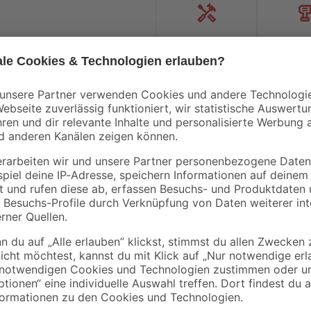
Handwerksservice
Mietgerät
Mengenrabatt
Bestseller
B1
toom
Rindenmulch 0-40
Grillanzünder 1 l
mm 40 l