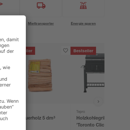
eservice
Miettransporter
Energie sparen
Bestseller
Bestseller
Tepro
Anfeuerholz 5 dm³
Holzkohlegrill
'Toronto Click 2019'