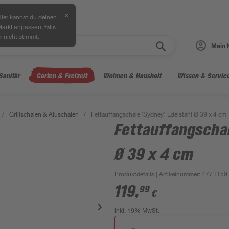
✕
ier kannst du deinen
, falls
Markt anpassen
r nicht stimmt.
Mein 
Sanitär
Garten & Freizeit
Wohnen & Haushalt
Wissen & Servic
/
Grillschalen & Aluschalen
/
Fettauffangschale 'Sydney' Edelstahl Ø 39 x 4 cm
Fettauffangschal
Ø 39 x 4 cm
Produktdetails
| Artikelnummer
:
4771159
119
,
99
€
inkl. 19% MwSt.