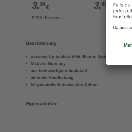
3
,
3
,
29
99
€
€
0,13 € / Kilogramm
Beschreibung
passend für Edelstahl-Grillkamin Sydney
Made in Germany
aus hochwertigem Edelstahl
einfache Handhabung
für gesundheitsbewusstes Grillen
Eigenschaften