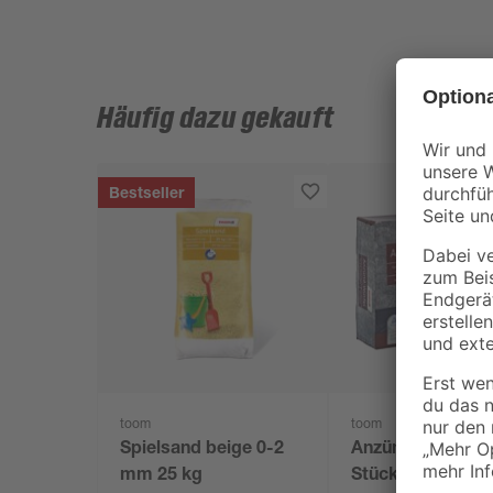
Häufig dazu gekauft
Bestseller
toom
toom
Spielsand beige 0-2
Anzündwürfel 64
mm 25 kg
Stück