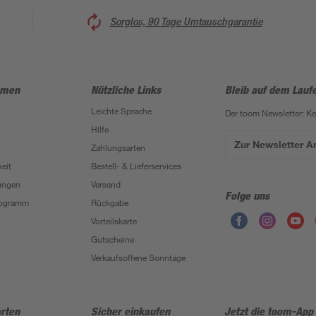
Sorglos, 90 Tage Umtauschgarantie
hmen
Nützliche Links
Bleib auf dem Lauf
Leichte Sprache
Der toom Newsletter: K
Hilfe
Zur Newsletter 
Zahlungsarten
eit
Bestell- & Lieferservices
ungen
Versand
Folge uns
Programm
Rückgabe
Vorteilskarte
Gutscheine
Verkaufsoffene Sonntage
rten
Sicher einkaufen
Jetzt die toom-App