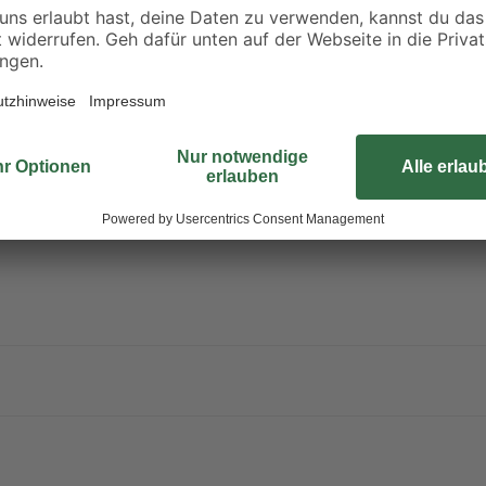
3
,
4
,
99
99
€
€
0,10 € / Liter
4,99 € / Liter
Mit der Fettauffangschale 'Sydney'
tropft. Damit sorgst du für ein ge