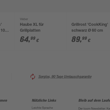
Weber
'
Haube XL für
Grillrost 'CookKing'
110 x
Grillplatten
schwarz Ø 60 cm
64
,
89
,
99
99
€
€
Sorglos, 90 Tage Umtauschgarantie
hmen
Nützliche Links
Bleib auf dem Lauf
Leichte Sprache
Der toom Newsletter: K