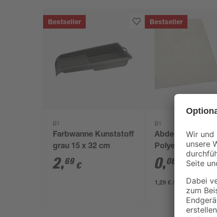
Bestseller
Bestseller
B1
B1
Farbwanne Kunststoff
Abdeckplane
grau 15 x 32 cm
Polyethylen
transparent 4 x 
2
,
0
,
69
06
€
€
/ m²
1,29 € / Pack