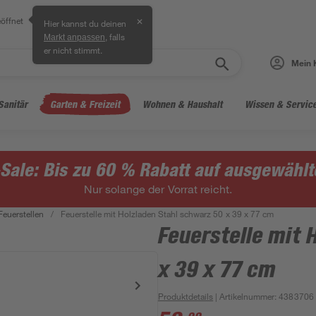
öffnet
✕
Hier kannst du deinen
, falls
Markt anpassen
er nicht stimmt.
Mein 
Sanitär
Garten & Freizeit
Wohnen & Haushalt
Wissen & Servic
ale: Bis zu 60 % Rabatt auf ausgewählte
Nur solange der Vorrat reicht.
Feuerstellen
/
Feuerstelle mit Holzladen Stahl schwarz 50 x 39 x 77 cm
Feuerstelle mit 
x 39 x 77 cm
Produktdetails
| Artikelnummer
:
4383706