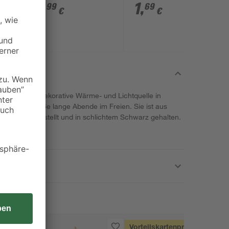
14
,
1
,
99
69
€
€
uerstelle eine dekorative Wärme- und Lichtquelle in
se und genieße lange Abende im Freien. Sie ist aus
 Stahl hergestellt und in schlichtem Schwarz gehalten.
g enthalten.
Vorteilskartenpreis