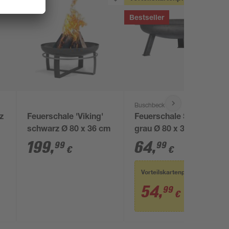
Bestseller
Buschbeck
z
Feuerschale 'Viking'
Feuerschale Stahl
schwarz Ø 80 x 36 cm
grau Ø 80 x 30 cm
199
,
64
,
99
99
€
€
Vorteilskartenpreis
54
,
99
€
64,99 €