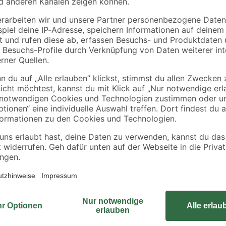
3
,
2
,
99
69
€
€
Schaffe dir mit dieser stabilen Fe
deinem Garten oder auf der Terras
hochwertigem pulverbeschichtetem
Ein Schürhaken ist im Lieferumfan
Vorteilskartenpreis