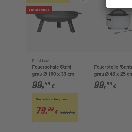
Bestseller
Buschbeck
Feuerschale Stahl
Feuerstelle 'Sant
grau Ø 100 x 33 cm
grau Ø 46 x 25 c
99
,
99
,
99
99
€
€
Vorteilskartenpreis
79
,
99
€
99,99 €