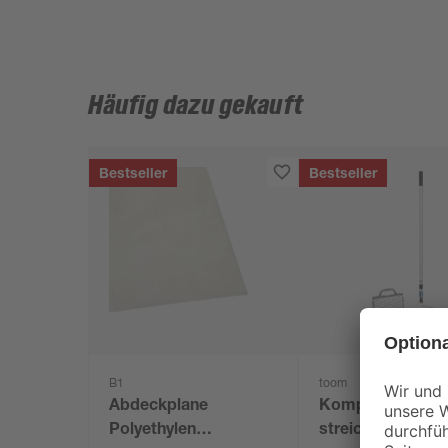
Häufig dazu gekauft
Bestseller
Bestseller
B1
toom
Abdeckplane
Komplettset 'W
Polyethylen
streichen' 4-teili