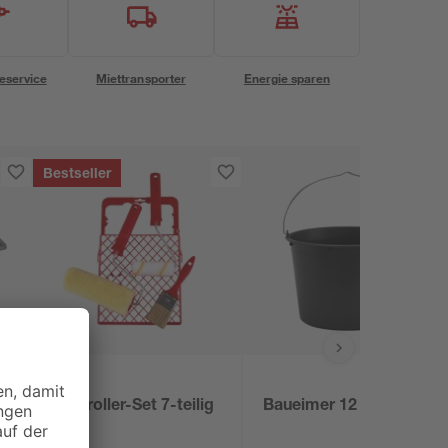
eservice
Miettransporter
Energie sparen
Bestseller
B1
ff
Farbroller-Set 7-teilig
Baueimer 12 l