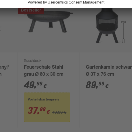
Bestseller
Buschbeck
anyi'
Feuerschale Stahl
Gartenkamin schwar
m
grau Ø 60 x 30 cm
Ø 37 x 76 cm
49
,
89
,
99
99
€
€
Vorteilskartenpreis
37
,
99
€
49,99 €