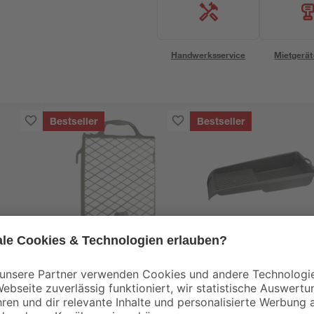
Handwerksservice
Mietgerät
Bestseller
Bestseller
toom
B1
ände
Abstreifgitter 27 x 29
Farbwanne Kunststo
g
cm
grau 15 x 32 cm