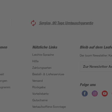
Sorglos, 90 Tage Umtauschgarantie
hmen
Nützliche Links
Bleib auf dem Lauf
Leichte Sprache
Der toom Newsletter: K
Hilfe
Zur Newsletter 
Zahlungsarten
eit
Bestell- & Lieferservices
ungen
Versand
Folge uns
Programm
Rückgabe
Vorteilskarte
Gutscheine
Verkaufsoffene Sonntage