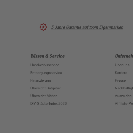
5 Jahre Garantie auf toom Eigenmarken
Wissen & Service
Unterne
Handwerksservice
Über uns
Entsorgungsservice
Karriere
Finanzierung
Presse
Übersicht Ratgeber
Nachhaltigk
Übersicht Märkte
Auszeichn
DIY-Städte-Index 2026
Affiliate-