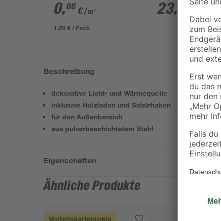
transparent 4 x 5 m
0
,
23
,
06
99
€
€
/ m²
1,29 € / Pack
Beschreibung
dekorative Licht- und Wärmequelle
inklusive Holzladen und Schürhaken
für den Außenbereich
aus pulverbeschichtetem Stahl
Eigenschaften
Ähnliche Produkte
Vorteilskartenpreis