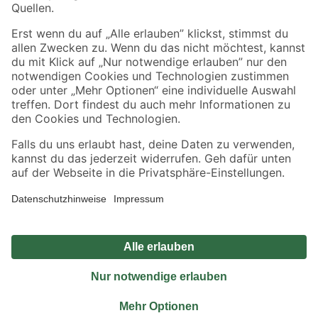
Sicher einkaufen
Jetzt die toom-App herunterladen
Alle Preisangaben in EUR inkl. gesetzl. MwSt.. Die dargestellten Angebote sind unter
Umständen nicht in allen Märkten verfügbar. Die angegebenen Verfügbarkeiten beziehen
sich auf den unter "Mein Markt" ausgewählten toom Baumarkt. Alle Angebote und
Produkte nur solange der Vorrat reicht.
*Paketversand ab 59 € versandkostenfrei, gilt nicht für Artikel mit Speditionsversand, hier
fallen zusätzliche Versandkosten an.
Datenschutz
Privatsphäre
Impressum
AGB
Nutzungsbedingungen
Widerrufsrecht
Vertrag widerrufen
Barrierefreiheit
© 2026 toom Baumarkt GmbH