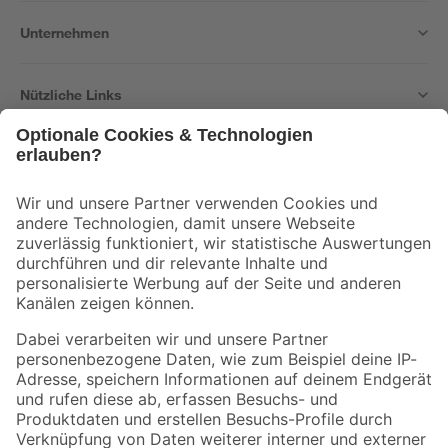
Unternehmen
Nützliche Links
Bleib auf dem Laufenden mit unserem Newsletter
Der toom Newsletter: Keine Angebote und Aktionen mehr verpassen!
Zur Newsletter Anmeldung
Folge uns
Zahlungsarten
Versandarten