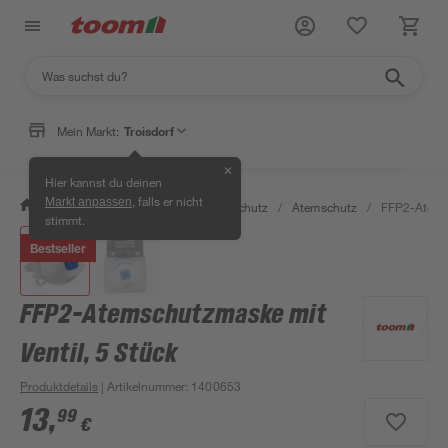
Mein Markt:
Troisdorf
✕
Hier kannst du deinen
, falls er nicht
Markt anpassen
/
Bauen & Renovieren
/
Arbeitsschutz
/
Atemschutz
/
FFP2-Atemsc
stimmt.
Bestseller
FFP2-Atemschutzmaske mit
Ventil, 5 Stück
Produktdetails
| Artikelnummer
:
1400653
13
,
99
€