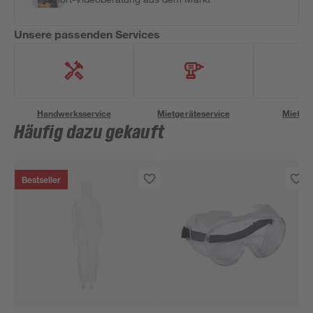
Unsere passenden Services
Handwerksservice
Mietgeräteservice
Miettra
Häufig dazu gekauft
Bestseller