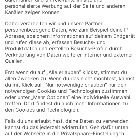
Folge uns
Zahlungsarten
Versandarten
Sicher einkaufen
Jetzt die toom-App herunterladen
Alle Preisangaben in EUR inkl. gesetzl. MwSt.. Die dargestellten Angebote sind unter
Umständen nicht in allen Märkten verfügbar. Die angegebenen Verfügbarkeiten beziehen
sich auf den unter "Mein Markt" ausgewählten toom Baumarkt. Alle Angebote und