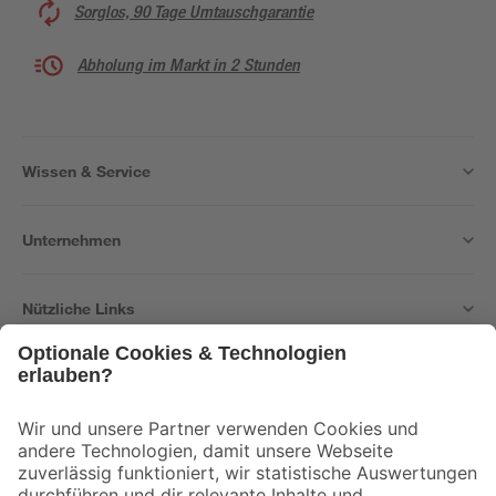
Sorglos, 90 Tage Umtauschgarantie
Abholung im Markt in 2 Stunden
Wissen & Service
Unternehmen
Nützliche Links
Bleib auf dem Laufenden mit unserem Newsletter
Der toom Newsletter: Keine Angebote und Aktionen mehr verpassen!
Zur Newsletter Anmeldung