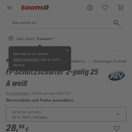
Mein Markt:
Troisdorf
✕
Hier kannst du deinen
, falls er nicht
Markt anpassen
/
Bauen & Renovieren
/
Elektroinstallation
/
Sicherungen & Verteilerk
stimmt.
FI-Schutzschalter 2-polig 25
A weiß
Produktdetails
| Artikelnummer
:
8682707
Stromstärke und Farbe auswählen
Varianten aufrufen:
25 A | Weiß
|
verfügbar
28
,
99
€