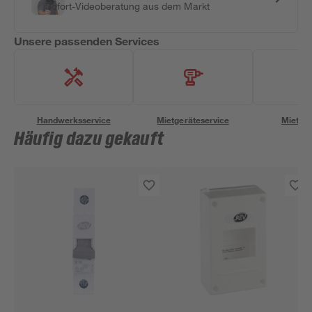
Sofort-Videoberatung aus dem Markt
Unsere passenden Services
Handwerksservice
Mietgeräteservice
Miettra
Häufig dazu gekauft