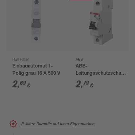
REV Ritter
ABB
Einbauautomat 1-
ABB-
Polig grau 16 A 500 V
Leitungsschutzschalter
'2CDS251001R0165'
2
,
2
,
69
79
€
€
1-polig 400 V
5 Jahre Garantie auf toom Eigenmarken