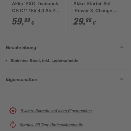
Akku 'PXC-Twinpack
Akku-Starter-Set
CB C1' 18V 4,0 Ah 2
'Power X-Change'
Stück
Ladegerät und Akku
59
,
29
,
99
99
€
€
18 V 2,5 Ah
Beschreibung
Stainless Steel, inkl. Lederscheide
Eigenschaften
5 Jahre Garantie auf toom Eigenmarken
Sorglos, 90 Tage Umtauschgarantie