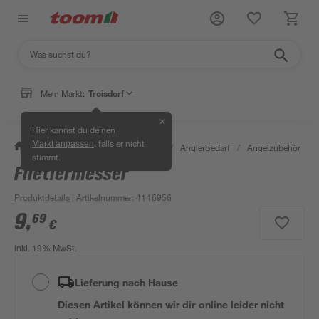
Mein Markt:
Troisdorf
✕
Hier kannst du deinen
, falls er nicht
Markt anpassen
/
Garten & Freizeit
/
Tierbedarf
/
Anglerbedarf
/
Angelzubehör
/
stimmt.
Filetiermesser
Produktdetails
| Artikelnummer
:
4146956
9
,
69
€
inkl. 19% MwSt.
Lieferung nach Hause
Diesen Artikel können wir dir online leider nicht