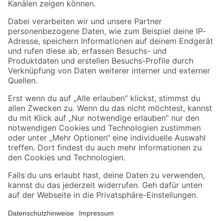
Folge uns
Zahlungsarten
Versandarten
Sicher einkaufen
Jetzt die toom-App herunterladen
Alle Preisangaben in EUR inkl. gesetzl. MwSt.. Die dargestellten Angebote sind unter
Umständen nicht in allen Märkten verfügbar. Die angegebenen Verfügbarkeiten beziehen
sich auf den unter "Mein Markt" ausgewählten toom Baumarkt. Alle Angebote und
Produkte nur solange der Vorrat reicht.
*Paketversand ab 59 € versandkostenfrei, gilt nicht für Artikel mit Speditionsversand, hier