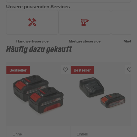
Unsere passenden Services
Handwerksservice
Mietgeräteservice
Miettra
Häufig dazu gekauft
Bestseller
Bestseller
Einhell
Einhell