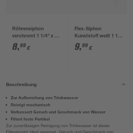
Röhrensiphon
Flex-Siphon
verchromt 1 1/4" x 32
Kunststoff weiß 1 1/2'
mm
x 40/50 mm
8
,
9
,
99
99
€
€
Beschreibung
Zur Aufbereitung von Trinkwasser
Reinigt mechanisch
Verbessert Geruch und Geschmack von Wasser
Filtert feste Partikel
Zur zuverlässigen Reinigung von Trinkwasser ist dieser
Filtereinsatz ideal geeignet. Geruch und Geschmack von