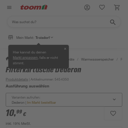
Mein Markt:
Troisdorf
✕
Hier kannst du deinen
, falls er nicht
Markt anpassen
/
Bad & Sanitär
/
Warmwassergeräte
/
Warmwasserspeicher
/
Filt
stimmt.
Filterkartusche Dederon
Produktdetails
| Artikelnummer
:
5454350
Ausführung auswählen
Varianten aufrufen:
Dederon
|
Im Markt bestellbar
10
,
99
€
inkl. 19% MwSt.