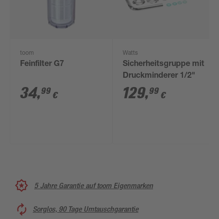
toom
Watts
Feinfilter G7
Sicherheitsgruppe mit
Druckminderer 1/2"
34
,
129
,
99
99
€
€
5 Jahre Garantie auf toom Eigenmarken
Sorglos, 90 Tage Umtauschgarantie