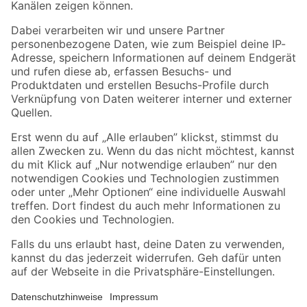
Folge uns
Zahlungsarten
Versandarten
Sicher einkaufen
Jetzt die toom-App herunterladen
Alle Preisangaben in EUR inkl. gesetzl. MwSt.. Die dargestellten Angebote sind unter
Umständen nicht in allen Märkten verfügbar. Die angegebenen Verfügbarkeiten beziehen
sich auf den unter "Mein Markt" ausgewählten toom Baumarkt. Alle Angebote und
Produkte nur solange der Vorrat reicht.
*Paketversand ab 59 € versandkostenfrei, gilt nicht für Artikel mit Speditionsversand, hier