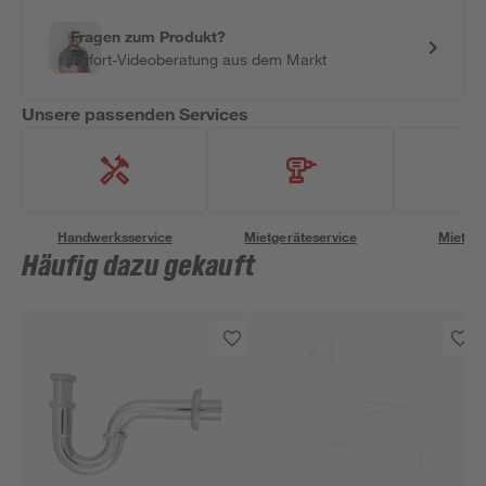
Fragen zum Produkt?
Sofort-Videoberatung aus dem Markt
Unsere passenden Services
Handwerksservice
Mietgeräteservice
Miettra
Häufig dazu gekauft