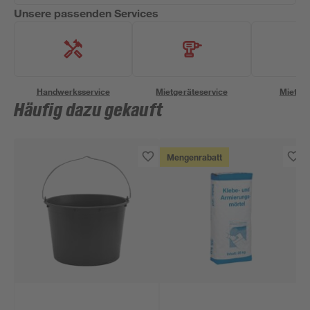
Unsere passenden Services
Handwerksservice
Mietgeräteservice
Miettra
Häufig dazu gekauft
Mengenrabatt