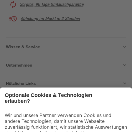
Sorglos, 90 Tage Umtauschgarantie
Abholung im Markt in 2 Stunden
Wissen & Service
Unternehmen
Nützliche Links
Bleib auf dem Laufenden mit unserem Newsletter
Der toom Newsletter: Keine Angebote und Aktionen mehr verpassen!
Zur Newsletter Anmeldung