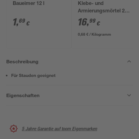
Baueimer 12 l
Klebe- und
Armierungsmörtel 25
kg
1
,
16
,
69
99
€
€
0,68 € / Kilogramm
Beschreibung
Für Stauden geeignet
Eigenschaften
5 Jahre Garantie auf toom Eigenmarken