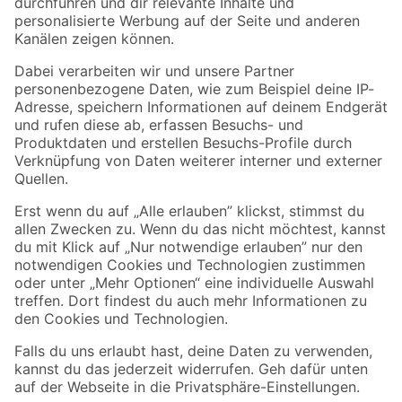
Folge uns
Zahlungsarten
Versandarten
Sicher einkaufen
Jetzt die toom-App herunterladen
Alle Preisangaben in EUR inkl. gesetzl. MwSt.. Die dargestellten Angebote sind unter
Umständen nicht in allen Märkten verfügbar. Die angegebenen Verfügbarkeiten beziehen
sich auf den unter "Mein Markt" ausgewählten toom Baumarkt. Alle Angebote und