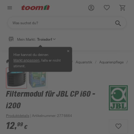
Mein Markt:
Troisdorf
✕
Hier kannst du deinen
, falls er nicht
Markt anpassen
/
Garten & Freizeit
/
Tierbedarf
/
Aquaristik
/
Aquarienpflege
/
Fi
stimmt.
Filtermodul für JBL CP i60 -
i200
Produktdetails
| Artikelnummer
:
2776664
12
,
99
€